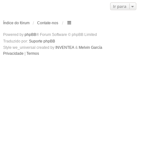
Ir para
Índice do fórum
Contate-nos
Powered by
phpBB
® Forum Software © phpBB Limited
Traduzido por:
Suporte phpBB
Style we_universal created by
INVENTEA
&
Melvin García
Privacidade
|
Termos