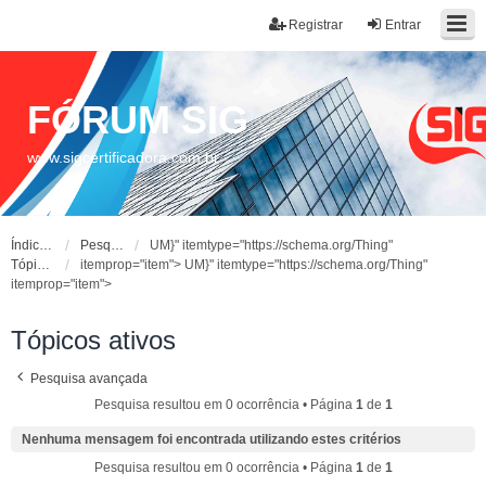
Registrar
Entrar
FÓRUM SIG
www.sigcertificadora.com.br
Índice do fórum
Pesquisar
UM}" itemtype="https://schema.org/Thing"
Tópicos ativos
itemprop="item">
UM}" itemtype="https://schema.org/Thing"
itemprop="item">
Tópicos ativos
Pesquisa avançada
Pesquisa resultou em 0 ocorrência • Página
1
de
1
Nenhuma mensagem foi encontrada utilizando estes critérios
Pesquisa resultou em 0 ocorrência • Página
1
de
1