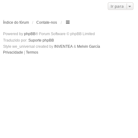
Ir para
Índice do fórum
Contate-nos
Powered by
phpBB
® Forum Software © phpBB Limited
Traduzido por:
Suporte phpBB
Style we_universal created by
INVENTEA
&
Melvin García
Privacidade
|
Termos