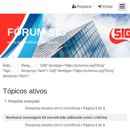
Registrar
Entrar
FÓRUM SIG
www.sigcertificadora.com.br
Índice do fórum
Pesquisar
UM}" itemtype="https://schema.org/Thing"
Tópicos ativos
itemprop="item">
UM}" itemtype="https://schema.org/Thing"
itemprop="item">
Tópicos ativos
Pesquisa avançada
Pesquisa resultou em 0 ocorrência • Página
1
de
1
Nenhuma mensagem foi encontrada utilizando estes critérios
Pesquisa resultou em 0 ocorrência • Página
1
de
1