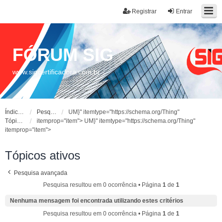
Registrar
Entrar
FÓRUM SIG
www.sigcertificadora.com.br
Índice do fórum
Pesquisar
UM}" itemtype="https://schema.org/Thing"
Tópicos ativos
itemprop="item">
UM}" itemtype="https://schema.org/Thing"
itemprop="item">
Tópicos ativos
Pesquisa avançada
Pesquisa resultou em 0 ocorrência • Página
1
de
1
Nenhuma mensagem foi encontrada utilizando estes critérios
Pesquisa resultou em 0 ocorrência • Página
1
de
1