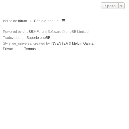
Ir para
Índice do fórum
Contate-nos
Powered by
phpBB
® Forum Software © phpBB Limited
Traduzido por:
Suporte phpBB
Style we_universal created by
INVENTEA
&
Melvin García
Privacidade
|
Termos