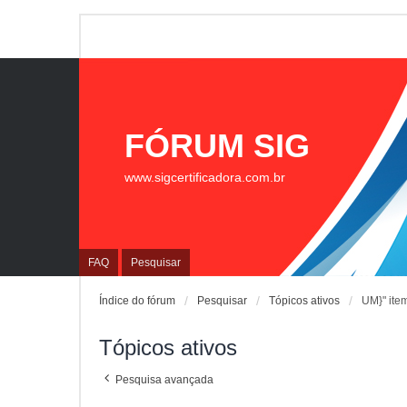
FÓRUM SIG
www.sigcertificadora.com.br
FAQ
Pesquisar
Índice do fórum
Pesquisar
Tópicos ativos
UM}" ite
Tópicos ativos
Pesquisa avançada