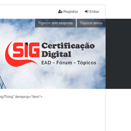
Registrar
Entrar
Tópicos sem resposta
Tópicos ativos
rg/Thing" itemprop="item">