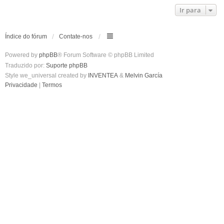
Ir para
Índice do fórum
Contate-nos
Powered by
phpBB
® Forum Software © phpBB Limited
Traduzido por:
Suporte phpBB
Style we_universal created by
INVENTEA
&
Melvin García
Privacidade
|
Termos