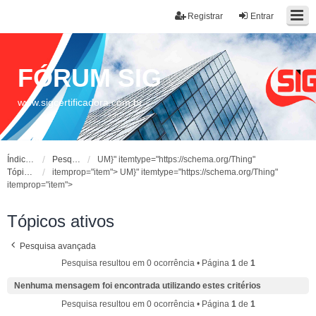
Registrar
Entrar
FÓRUM SIG
www.sigcertificadora.com.br
Índice do fórum
Pesquisar
UM}" itemtype="https://schema.org/Thing"
Tópicos ativos
itemprop="item">
UM}" itemtype="https://schema.org/Thing"
itemprop="item">
Tópicos ativos
Pesquisa avançada
Pesquisa resultou em 0 ocorrência • Página
1
de
1
Nenhuma mensagem foi encontrada utilizando estes critérios
Pesquisa resultou em 0 ocorrência • Página
1
de
1