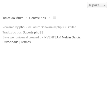
Ir para
Índice do fórum
Contate-nos
Powered by
phpBB
® Forum Software © phpBB Limited
Traduzido por:
Suporte phpBB
Style we_universal created by
INVENTEA
&
Melvin García
Privacidade
|
Termos