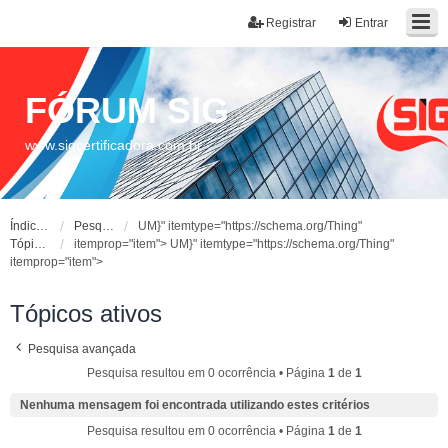
Registrar
Entrar
FÓRUM SIG
www.sigcertificadora.com.br
Índice do fórum
Pesquisar
UM}" itemtype="https://schema.org/Thing"
Tópicos ativos
itemprop="item">
UM}" itemtype="https://schema.org/Thing"
itemprop="item">
Tópicos ativos
Pesquisa avançada
Pesquisa resultou em 0 ocorrência • Página
1
de
1
Nenhuma mensagem foi encontrada utilizando estes critérios
Pesquisa resultou em 0 ocorrência • Página
1
de
1