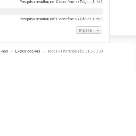
Pesquisa resultou em 0 ocorrência • Página
1
de
1
Pesquisa resultou em 0 ocorrência • Página
1
de
1
Ir para
e-nos
Excluir cookies
Todos os horários são
UTC-03:00