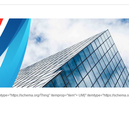
mtype="https://schema.org/Thing" itemprop="item">
UM}" itemtype="https://schema.o