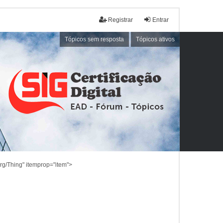
Registrar
Entrar
Tópicos sem resposta
Tópicos ativos
rg/Thing" itemprop="item">