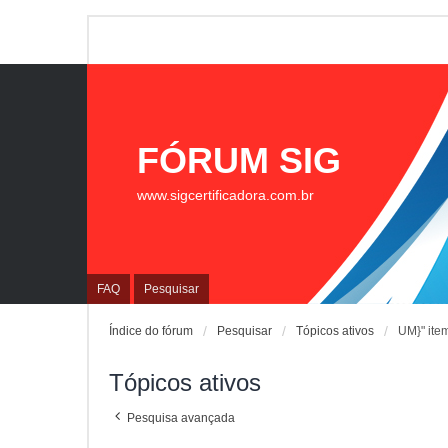
FÓRUM SIG
www.sigcertificadora.com.br
FAQ
Pesquisar
Índice do fórum
Pesquisar
Tópicos ativos
UM}" ite
Tópicos ativos
Pesquisa avançada