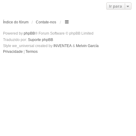
Ir para
Índice do fórum
Contate-nos
Powered by
phpBB
® Forum Software © phpBB Limited
Traduzido por:
Suporte phpBB
Style we_universal created by
INVENTEA
&
Melvin García
Privacidade
|
Termos