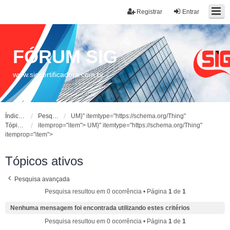
Registrar
Entrar
FÓRUM SIG
www.sigcertificadora.com.br
Índice do fórum
Pesquisar
UM}" itemtype="https://schema.org/Thing"
Tópicos ativos
itemprop="item">
UM}" itemtype="https://schema.org/Thing"
itemprop="item">
Tópicos ativos
Pesquisa avançada
Pesquisa resultou em 0 ocorrência • Página
1
de
1
Nenhuma mensagem foi encontrada utilizando estes critérios
Pesquisa resultou em 0 ocorrência • Página
1
de
1