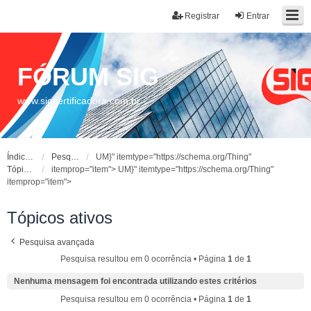
Registrar
Entrar
FÓRUM SIG
www.sigcertificadora.com.br
Índice do fórum
Pesquisar
UM}" itemtype="https://schema.org/Thing"
Tópicos ativos
itemprop="item">
UM}" itemtype="https://schema.org/Thing"
itemprop="item">
Tópicos ativos
Pesquisa avançada
Pesquisa resultou em 0 ocorrência • Página
1
de
1
Nenhuma mensagem foi encontrada utilizando estes critérios
Pesquisa resultou em 0 ocorrência • Página
1
de
1