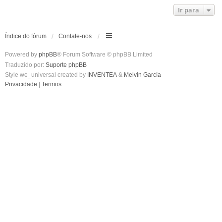
Ir para
Índice do fórum
Contate-nos
Powered by
phpBB
® Forum Software © phpBB Limited
Traduzido por:
Suporte phpBB
Style we_universal created by
INVENTEA
&
Melvin García
Privacidade
|
Termos