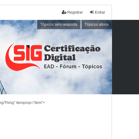
Registrar
Entrar
Tópicos sem resposta
Tópicos ativos
rg/Thing" itemprop="item">