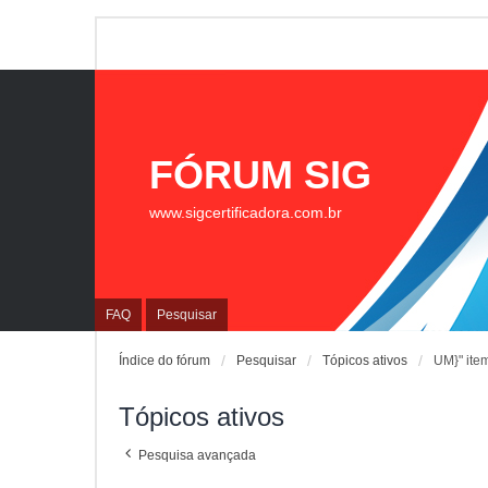
FÓRUM SIG
www.sigcertificadora.com.br
FAQ
Pesquisar
Índice do fórum
Pesquisar
Tópicos ativos
UM}" ite
Tópicos ativos
Pesquisa avançada