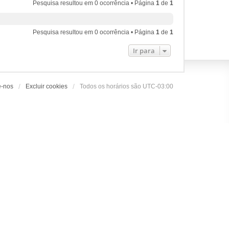
Pesquisa resultou em 0 ocorrência • Página
1
de
1
Pesquisa resultou em 0 ocorrência • Página
1
de
1
Ir para
e-nos
Excluir cookies
Todos os horários são
UTC-03:00