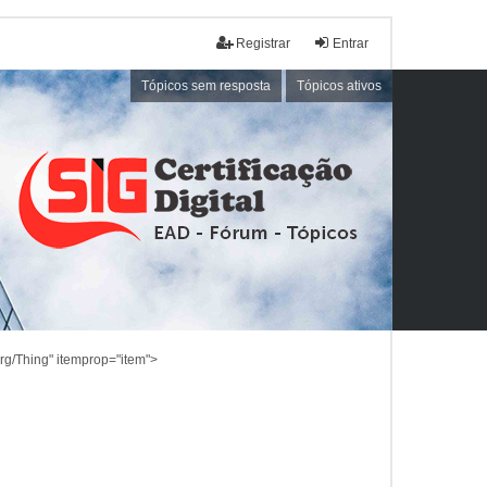
Registrar
Entrar
Tópicos sem resposta
Tópicos ativos
rg/Thing" itemprop="item">