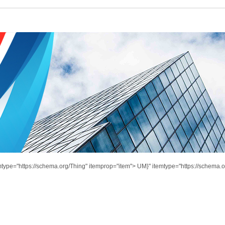
mtype="https://schema.org/Thing" itemprop="item">
UM}" itemtype="https://schema.o