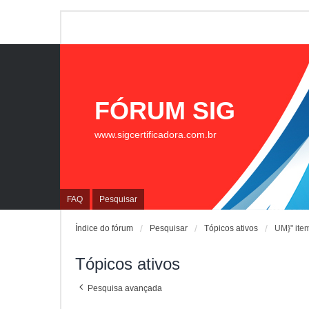
FÓRUM SIG
www.sigcertificadora.com.br
FAQ
Pesquisar
Índice do fórum
Pesquisar
Tópicos ativos
UM}" ite
Tópicos ativos
Pesquisa avançada