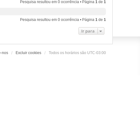
Pesquisa resultou em 0 ocorrência • Página
1
de
1
Pesquisa resultou em 0 ocorrência • Página
1
de
1
Ir para
e-nos
Excluir cookies
Todos os horários são
UTC-03:00