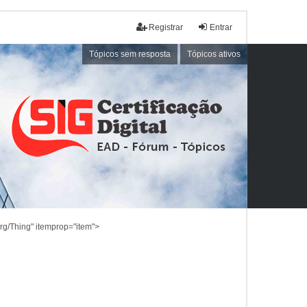
Registrar
Entrar
Tópicos sem resposta
Tópicos ativos
rg/Thing" itemprop="item">