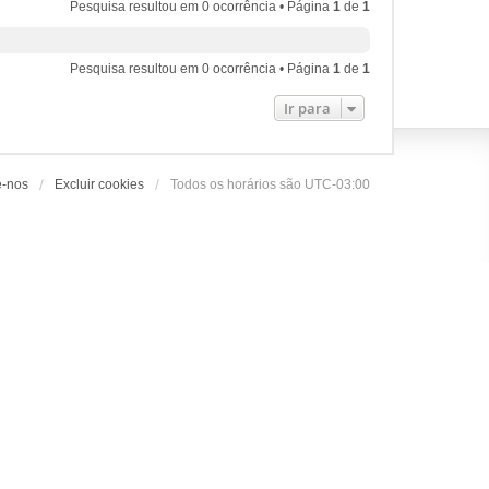
Pesquisa resultou em 0 ocorrência • Página
1
de
1
Pesquisa resultou em 0 ocorrência • Página
1
de
1
Ir para
e-nos
Excluir cookies
Todos os horários são
UTC-03:00