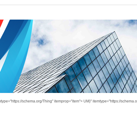
mtype="https://schema.org/Thing" itemprop="item">
UM}" itemtype="https://schema.o