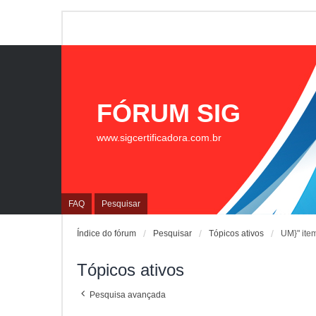
FÓRUM SIG
www.sigcertificadora.com.br
FAQ
Pesquisar
Índice do fórum
Pesquisar
Tópicos ativos
UM}" ite
Tópicos ativos
Pesquisa avançada