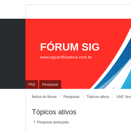
FÓRUM SIG
www.sigcertificadora.com.br
FAQ
Pesquisar
Índice do fórum
Pesquisar
Tópicos ativos
UM}" ite
Tópicos ativos
Pesquisa avançada