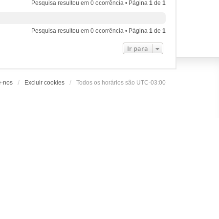
Pesquisa resultou em 0 ocorrência • Página
1
de
1
Pesquisa resultou em 0 ocorrência • Página
1
de
1
Ir para
e-nos
Excluir cookies
Todos os horários são
UTC-03:00