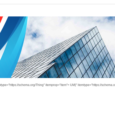
mtype="https://schema.org/Thing" itemprop="item">
UM}" itemtype="https://schema.o