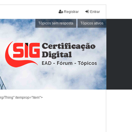
Registrar
Entrar
Tópicos sem resposta
Tópicos ativos
rg/Thing" itemprop="item">