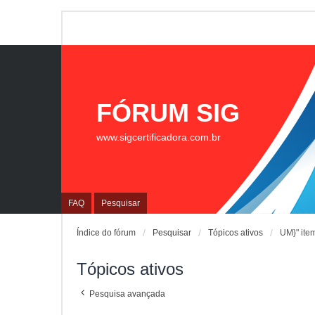
FÓRUM SIG
www.sigcertificadora.com.br
FAQ
Pesquisar
Índice do fórum
Pesquisar
Tópicos ativos
UM}" ite
Tópicos ativos
Pesquisa avançada