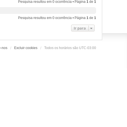
Pesquisa resultou em 0 ocorrência • Página
1
de
1
Pesquisa resultou em 0 ocorrência • Página
1
de
1
Ir para
e-nos
Excluir cookies
Todos os horários são
UTC-03:00