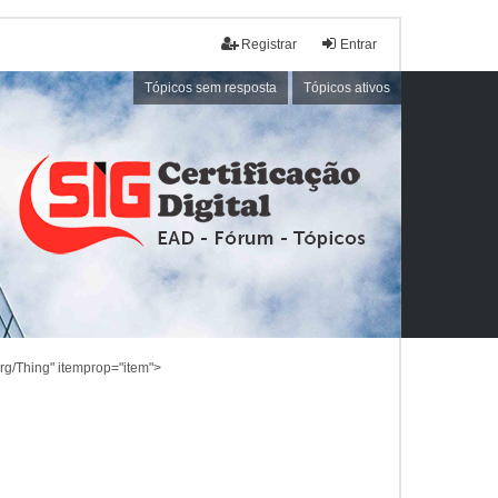
Registrar
Entrar
Tópicos sem resposta
Tópicos ativos
rg/Thing" itemprop="item">