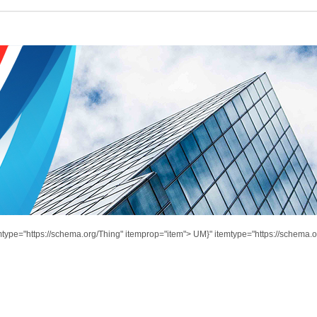
mtype="https://schema.org/Thing" itemprop="item">
UM}" itemtype="https://schema.o