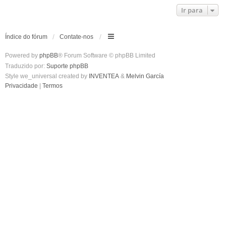
Ir para
Índice do fórum
Contate-nos
Powered by
phpBB
® Forum Software © phpBB Limited
Traduzido por:
Suporte phpBB
Style we_universal created by
INVENTEA
&
Melvin García
Privacidade
|
Termos