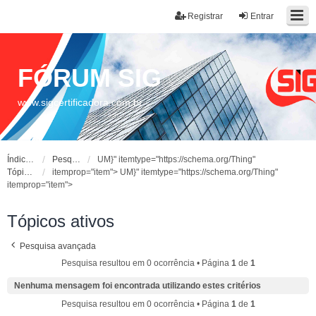
Registrar
Entrar
FÓRUM SIG
www.sigcertificadora.com.br
Índice do fórum
Pesquisar
UM}" itemtype="https://schema.org/Thing"
Tópicos ativos
itemprop="item">
UM}" itemtype="https://schema.org/Thing"
itemprop="item">
Tópicos ativos
Pesquisa avançada
Pesquisa resultou em 0 ocorrência • Página
1
de
1
Nenhuma mensagem foi encontrada utilizando estes critérios
Pesquisa resultou em 0 ocorrência • Página
1
de
1