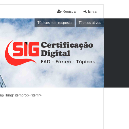
Registrar
Entrar
Tópicos sem resposta
Tópicos ativos
rg/Thing" itemprop="item">