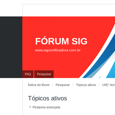
FÓRUM SIG
www.sigcertificadora.com.br
FAQ
Pesquisar
Índice do fórum
Pesquisar
Tópicos ativos
UM}" ite
Tópicos ativos
Pesquisa avançada