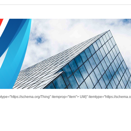
mtype="https://schema.org/Thing" itemprop="item">
UM}" itemtype="https://schema.o