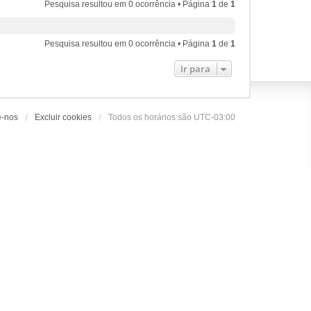
Pesquisa resultou em 0 ocorrência • Página
1
de
1
Pesquisa resultou em 0 ocorrência • Página
1
de
1
Ir para
e-nos
Excluir cookies
Todos os horários são
UTC-03:00