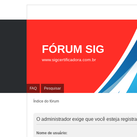
FÓRUM SIG
www.sigcertificadora.com.br
FAQ
Pesquisar
Índice do fórum
O administrador exige que você esteja registrad
Nome de usuário: