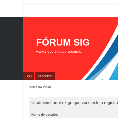
FÓRUM SIG
www.sigcertificadora.com.br
FAQ
Pesquisar
Índice do fórum
O administrador exige que você esteja registrad
Nome de usuário: