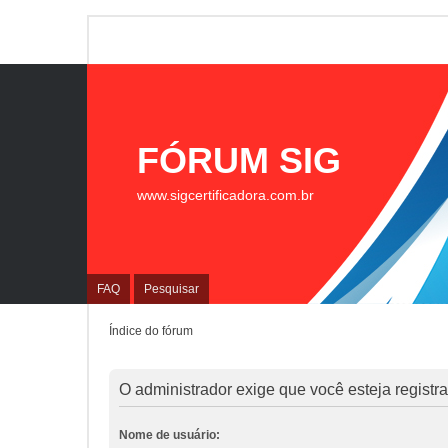
FÓRUM SIG
www.sigcertificadora.com.br
FAQ
Pesquisar
Índice do fórum
O administrador exige que você esteja registrad
Nome de usuário: