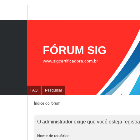
FÓRUM SIG
www.sigcertificadora.com.br
FAQ
Pesquisar
Índice do fórum
O administrador exige que você esteja registrad
Nome de usuário: