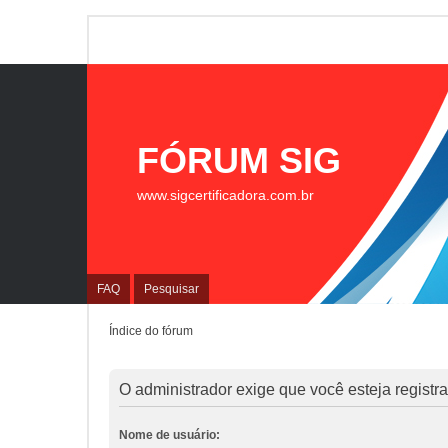
FÓRUM SIG
www.sigcertificadora.com.br
FAQ
Pesquisar
Índice do fórum
O administrador exige que você esteja registrad
Nome de usuário: