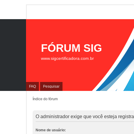
FÓRUM SIG
www.sigcertificadora.com.br
FAQ
Pesquisar
Índice do fórum
O administrador exige que você esteja registrad
Nome de usuário: