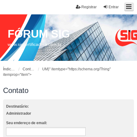
Registrar
Entrar
FÓRUM SIG
www.sigcertificadora.com.br
Índice do fórum
Contato
UM}" itemtype="https://schema.org/Thing"
itemprop="item">
Contato
Destinatário:
Administrador
Seu endereço de email: