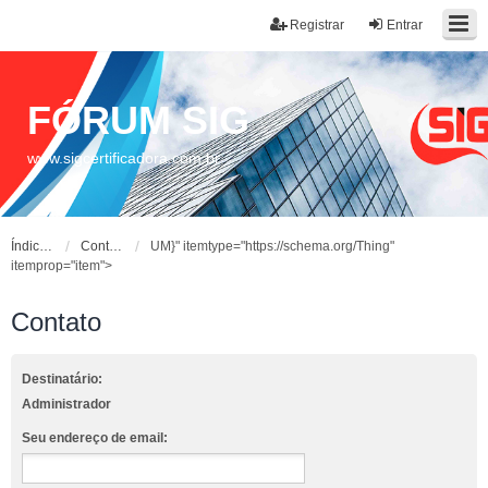
Registrar
Entrar
FÓRUM SIG
www.sigcertificadora.com.br
Índice do fórum
Contato
UM}" itemtype="https://schema.org/Thing"
itemprop="item">
Contato
Destinatário:
Administrador
Seu endereço de email: