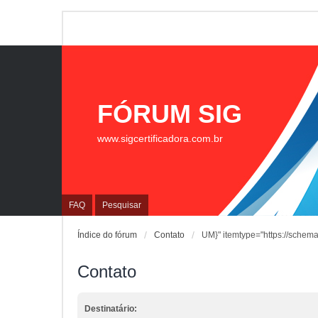
FÓRUM SIG
www.sigcertificadora.com.br
FAQ
Pesquisar
Índice do fórum
Contato
UM}" itemtype="https://schema
Contato
Destinatário: