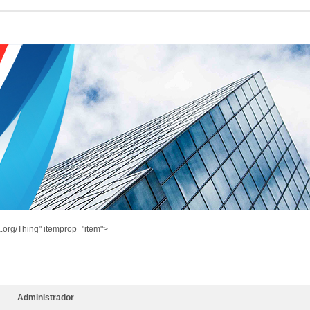
.org/Thing" itemprop="item">
Administrador