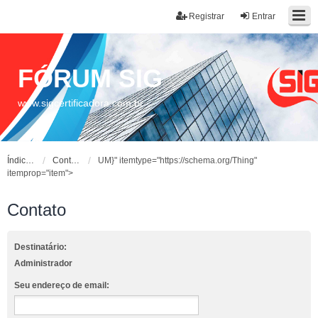
Registrar
Entrar
FÓRUM SIG
www.sigcertificadora.com.br
Índice do fórum
Contato
UM}" itemtype="https://schema.org/Thing"
itemprop="item">
Contato
Destinatário:
Administrador
Seu endereço de email: