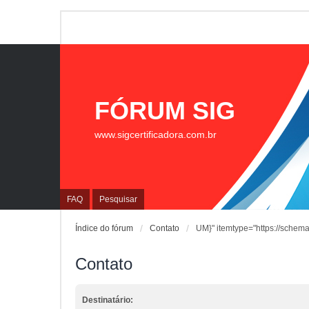
FÓRUM SIG
www.sigcertificadora.com.br
FAQ
Pesquisar
Índice do fórum
Contato
UM}" itemtype="https://schema
Contato
Destinatário: