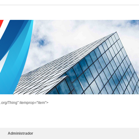
.org/Thing" itemprop="item">
Administrador