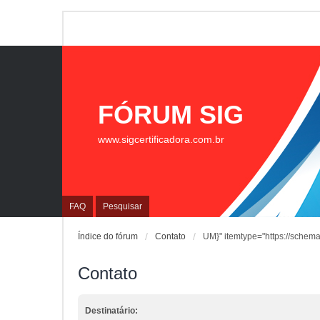
FÓRUM SIG
www.sigcertificadora.com.br
FAQ
Pesquisar
Índice do fórum
Contato
UM}" itemtype="https://schema
Contato
Destinatário: