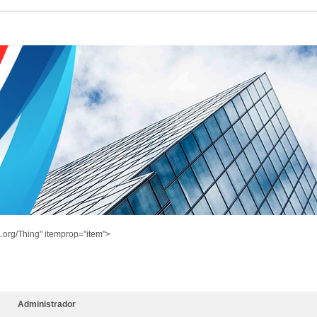
.org/Thing" itemprop="item">
Administrador