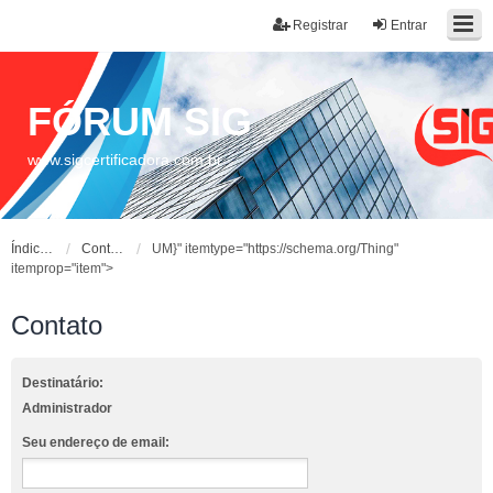
Registrar
Entrar
FÓRUM SIG
www.sigcertificadora.com.br
Índice do fórum
Contato
UM}" itemtype="https://schema.org/Thing"
itemprop="item">
Contato
Destinatário:
Administrador
Seu endereço de email: