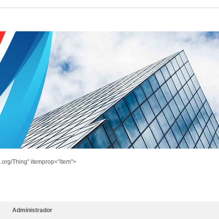
.org/Thing" itemprop="item">
Administrador