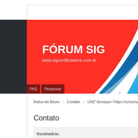
FÓRUM SIG
www.sigcertificadora.com.br
FAQ
Pesquisar
Índice do fórum
Contato
UM}" itemtype="https://schema
Contato
Destinatário: