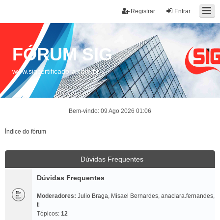
Registrar
Entrar
FÓRUM SIG
www.sigcertificadora.com.br
Bem-vindo: 09 Ago 2026 01:06
Índice do fórum
Dúvidas Frequentes
Dúvidas Frequentes
Moderadores:
Julio Braga
,
Misael Bernardes
,
anaclara.fernandes
,
ti
Tópicos:
12