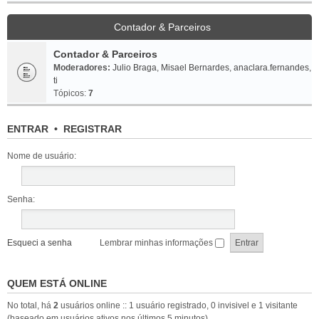
Contador & Parceiros
Contador & Parceiros
Moderadores:
Julio Braga
,
Misael Bernardes
,
anaclara.fernandes
,
ti
Tópicos:
7
ENTRAR
•
REGISTRAR
Nome de usuário:
Senha:
Esqueci a senha
Lembrar minhas informações
QUEM ESTÁ ONLINE
No total, há
2
usuários online :: 1 usuário registrado, 0 invisivel e 1 visitante
(baseado em usuários ativos nos últimos 5 minutos)