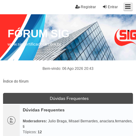
Registrar
Entrar
FÓRUM SIG
www.sigcertificadora.com.br
Bem-vindo: 06 Ago 2026 20:43
Índice do fórum
Dúvidas Frequentes
Dúvidas Frequentes
Moderadores:
Julio Braga
,
Misael Bernardes
,
anaclara.fernandes
,
ti
Tópicos:
12