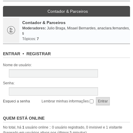
Contador & Parceiros
Contador & Parceiros
Moderadores:
Julio Braga
,
Misael Bernardes
,
anaclara.fernandes
,
ti
Tópicos:
7
ENTRAR
•
REGISTRAR
Nome de usuário:
Senha:
Esqueci a senha
Lembrar minhas informações
QUEM ESTÁ ONLINE
No total, há
1
usuário online :: 0 usuário registrado, 0 invisivel e 1 visitante
(baseado em usuários ativos nos últimos 5 minutos)