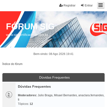
Registrar
Entrar
FÓRUM SIG
www.sigcertificadora.com.br
Bem-vindo: 08 Ago 2026 19:41
Índice do fórum
Dúvidas Frequentes
Dúvidas Frequentes
Moderadores:
Julio Braga
,
Misael Bernardes
,
anaclara.fernandes
,
ti
Tópicos:
12