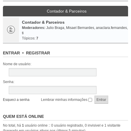
Contador & Parceiros
Contador & Parceiros
Moderadores:
Julio Braga
,
Misael Bernardes
,
anaclara.fernandes
,
ti
Tópicos:
7
ENTRAR
•
REGISTRAR
Nome de usuário:
Senha:
Esqueci a senha
Lembrar minhas informações
QUEM ESTÁ ONLINE
No total, há
1
usuário online :: 0 usuário registrado, 0 invisivel e 1 visitante
(baseado em usuários ativos nos últimos 5 minutos)