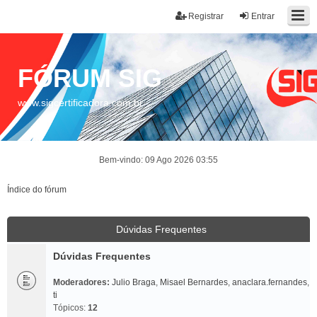
Registrar
Entrar
FÓRUM SIG
www.sigcertificadora.com.br
Bem-vindo: 09 Ago 2026 03:55
Índice do fórum
Dúvidas Frequentes
Dúvidas Frequentes
Moderadores:
Julio Braga
,
Misael Bernardes
,
anaclara.fernandes
,
ti
Tópicos:
12