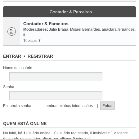
Contador & Parceiros
Contador & Parceiros
Moderadores:
Julio Braga
,
Misael Bernardes
,
anaclara.fernandes
,
ti
Tópicos:
7
ENTRAR
•
REGISTRAR
Nome de usuário:
Senha:
Esqueci a senha
Lembrar minhas informações
QUEM ESTÁ ONLINE
No total, há
1
usuário online :: 0 usuário registrado, 0 invisivel e 1 visitante
(baseado em usuários ativos nos últimos 5 minutos)