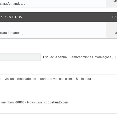
Me
clara.fernandes
,
ti
 & PARCEIROS
ES
clara.fernandes
,
ti
M
Esqueci a senha
|
Lembrar minhas informações
l e 1 visitante (baseado em usuários ativos nos últimos 5 minutos)
de membros
66863
• Novo usuário:
JoshuaExozy