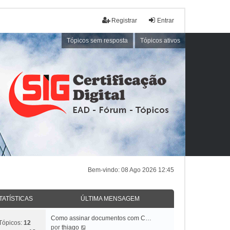
Registrar
Entrar
Tópicos sem resposta
Tópicos ativos
Bem-vindo: 08 Ago 2026 12:45
TATÍSTICAS
ÚLTIMA MENSAGEM
Como assinar documentos com C…
Tópicos:
12
V
por
thiago