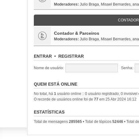
Moderadores:
Julio Braga
,
Misael Bernardes
,
ana
CONTADOR
Contador & Parceiros
Moderadores:
Julio Braga
,
Misael Bernardes
,
ana
ENTRAR
•
REGISTRAR
Nome de usuário:
Senha:
QUEM ESTÁ ONLINE
No total, há
1
usuário online :: 0 usuário registrado, 0 invisive
O recorde de usuários online foi de
77
em 25 Abr 2024 16:12
ESTATÍSTICAS
Total de mensagens
285565
• Total de tópicos
52446
• Total 