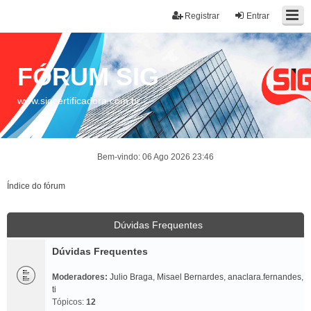
Registrar
Entrar
FÓRUM SIG
www.sigcertificadora.com.br
Bem-vindo: 06 Ago 2026 23:46
Índice do fórum
Dúvidas Frequentes
Dúvidas Frequentes
Moderadores:
Julio Braga
,
Misael Bernardes
,
anaclara.fernandes
,
ti
Tópicos:
12