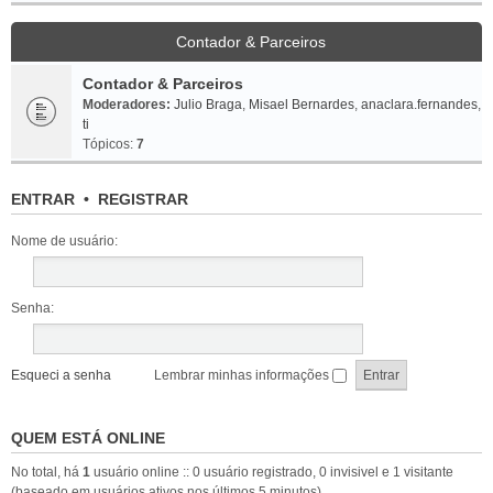
Contador & Parceiros
Contador & Parceiros
Moderadores:
Julio Braga
,
Misael Bernardes
,
anaclara.fernandes
,
ti
Tópicos:
7
ENTRAR
•
REGISTRAR
Nome de usuário:
Senha:
Esqueci a senha
Lembrar minhas informações
QUEM ESTÁ ONLINE
No total, há
1
usuário online :: 0 usuário registrado, 0 invisivel e 1 visitante
(baseado em usuários ativos nos últimos 5 minutos)