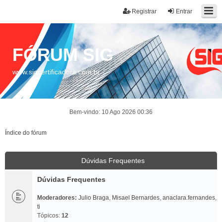
Registrar
Entrar
FÓRUM SIG
www.sigcertificadora.com.br
Bem-vindo: 10 Ago 2026 00:36
Índice do fórum
Dúvidas Frequentes
Dúvidas Frequentes
Moderadores:
Julio Braga
,
Misael Bernardes
,
anaclara.fernandes
,
ti
Tópicos:
12