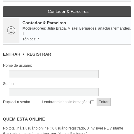
Contador & Parceiros
Contador & Parceiros
Moderadores:
Julio Braga
,
Misael Bernardes
,
anaclara.fernandes
,
ti
Tópicos:
7
ENTRAR
•
REGISTRAR
Nome de usuário:
Senha:
Esqueci a senha
Lembrar minhas informações
QUEM ESTÁ ONLINE
No total, há
1
usuário online :: 0 usuário registrado, 0 invisivel e 1 visitante
(baseado em usuários ativos nos últimos 5 minutos)