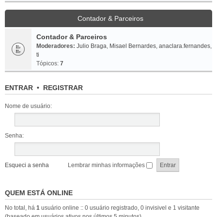
Contador & Parceiros
Contador & Parceiros
Moderadores:
Julio Braga
,
Misael Bernardes
,
anaclara.fernandes
,
ti
Tópicos:
7
ENTRAR
•
REGISTRAR
Nome de usuário:
Senha:
Esqueci a senha
Lembrar minhas informações
QUEM ESTÁ ONLINE
No total, há
1
usuário online :: 0 usuário registrado, 0 invisivel e 1 visitante
(baseado em usuários ativos nos últimos 5 minutos)