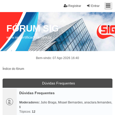
Registrar
Entrar
FÓRUM SIG
www.sigcertificadora.com.br
Bem-vindo: 07 Ago 2026 16:40
Índice do fórum
Dúvidas Frequentes
Dúvidas Frequentes
Moderadores:
Julio Braga
,
Misael Bernardes
,
anaclara.fernandes
,
ti
Tópicos:
12