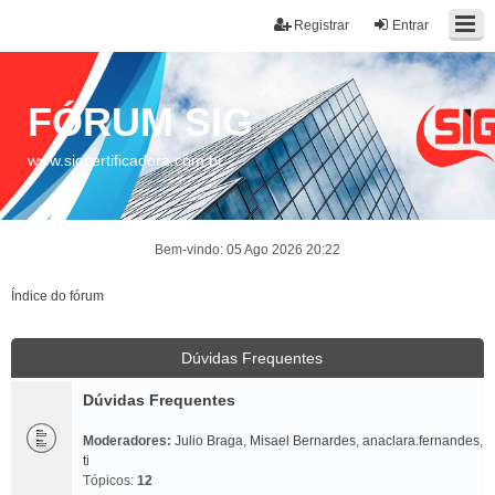
Registrar
Entrar
FÓRUM SIG
www.sigcertificadora.com.br
Bem-vindo: 05 Ago 2026 20:22
Índice do fórum
Dúvidas Frequentes
Dúvidas Frequentes
Moderadores:
Julio Braga
,
Misael Bernardes
,
anaclara.fernandes
,
ti
Tópicos:
12