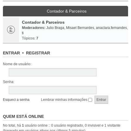
Contador & Parceiros
Contador & Parceiros
Moderadores:
Julio Braga
,
Misael Bernardes
,
anaclara.fernandes
,
ti
Tópicos:
7
ENTRAR
•
REGISTRAR
Nome de usuário:
Senha:
Esqueci a senha
Lembrar minhas informações
QUEM ESTÁ ONLINE
No total, há
1
usuário online :: 0 usuário registrado, 0 invisivel e 1 visitante
(baseado em usuários ativos nos últimos 5 minutos)