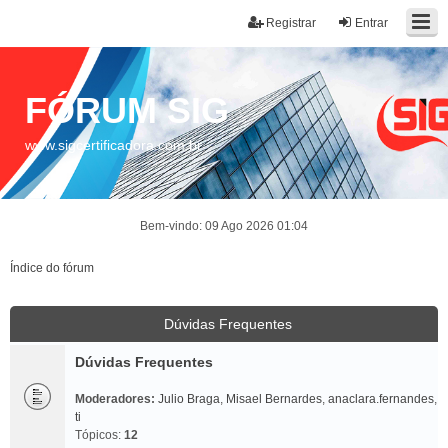
Registrar
Entrar
FÓRUM SIG
www.sigcertificadora.com.br
Bem-vindo: 09 Ago 2026 01:04
Índice do fórum
Dúvidas Frequentes
Dúvidas Frequentes
Moderadores:
Julio Braga
,
Misael Bernardes
,
anaclara.fernandes
,
ti
Tópicos:
12