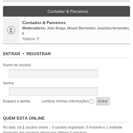
Contador & Parceiros
Contador & Parceiros
Moderadores:
Julio Braga
,
Misael Bernardes
,
anaclara.fernandes
,
ti
Tópicos:
7
ENTRAR
•
REGISTRAR
Nome de usuário:
Senha:
Esqueci a senha
Lembrar minhas informações
QUEM ESTÁ ONLINE
No total, há
1
usuário online :: 0 usuário registrado, 0 invisivel e 1 visitante
(baseado em usuários ativos nos últimos 5 minutos)