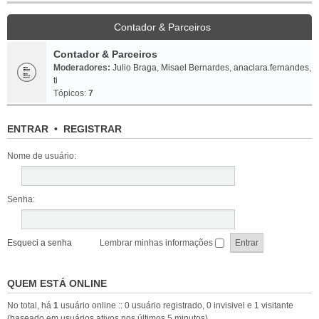
Contador & Parceiros
Contador & Parceiros
Moderadores:
Julio Braga
,
Misael Bernardes
,
anaclara.fernandes
,
ti
Tópicos:
7
ENTRAR
•
REGISTRAR
Nome de usuário:
Senha:
Esqueci a senha
Lembrar minhas informações
QUEM ESTÁ ONLINE
No total, há
1
usuário online :: 0 usuário registrado, 0 invisivel e 1 visitante
(baseado em usuários ativos nos últimos 5 minutos)