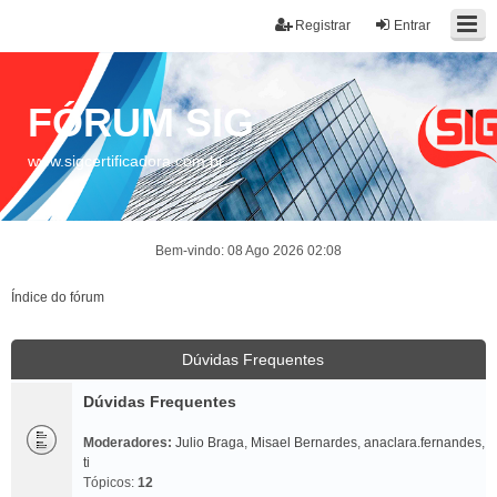
Registrar
Entrar
FÓRUM SIG
www.sigcertificadora.com.br
Bem-vindo: 08 Ago 2026 02:08
Índice do fórum
Dúvidas Frequentes
Dúvidas Frequentes
Moderadores:
Julio Braga
,
Misael Bernardes
,
anaclara.fernandes
,
ti
Tópicos:
12