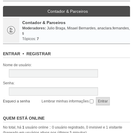
Contador & Parceiros
Contador & Parceiros
Moderadores:
Julio Braga
,
Misael Bernardes
,
anaclara.fernandes
,
ti
Tópicos:
7
ENTRAR
•
REGISTRAR
Nome de usuário:
Senha:
Esqueci a senha
Lembrar minhas informações
QUEM ESTÁ ONLINE
No total, há
1
usuário online :: 0 usuário registrado, 0 invisivel e 1 visitante
(baseado em usuários ativos nos últimos 5 minutos)