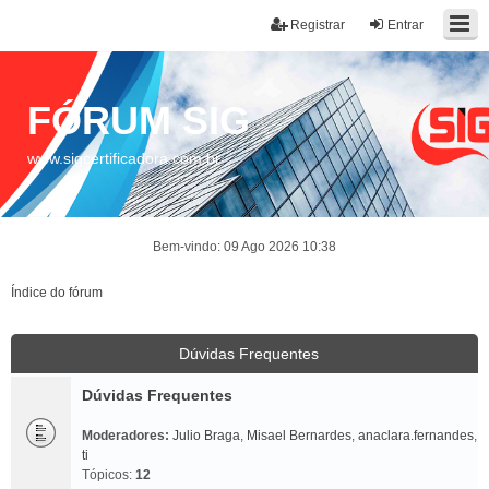
Registrar
Entrar
FÓRUM SIG
www.sigcertificadora.com.br
Bem-vindo: 09 Ago 2026 10:38
Índice do fórum
Dúvidas Frequentes
Dúvidas Frequentes
Moderadores:
Julio Braga
,
Misael Bernardes
,
anaclara.fernandes
,
ti
Tópicos:
12