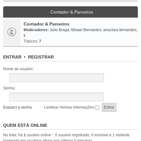
Contador & Parceiros
Contador & Parceiros
Moderadores:
Julio Braga
,
Misael Bernardes
,
anaclara.fernandes
,
ti
Tópicos:
7
ENTRAR
•
REGISTRAR
Nome de usuário:
Senha:
Esqueci a senha
Lembrar minhas informações
QUEM ESTÁ ONLINE
No total, há
1
usuário online :: 0 usuário registrado, 0 invisivel e 1 visitante
(baseado em usuários ativos nos últimos 5 minutos)