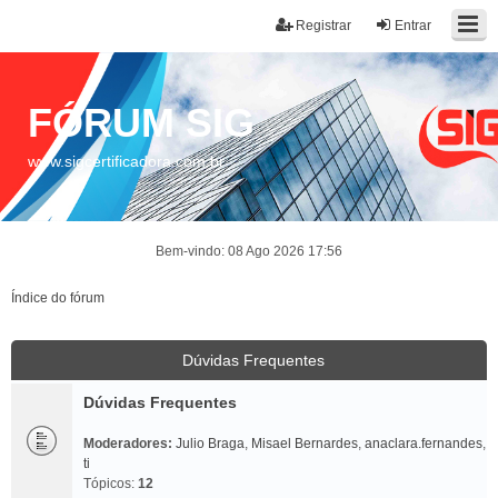
Registrar
Entrar
FÓRUM SIG
www.sigcertificadora.com.br
Bem-vindo: 08 Ago 2026 17:56
Índice do fórum
Dúvidas Frequentes
Dúvidas Frequentes
Moderadores:
Julio Braga
,
Misael Bernardes
,
anaclara.fernandes
,
ti
Tópicos:
12