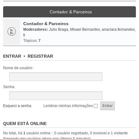
Contador & Parceiros
Contador & Parceiros
Moderadores:
Julio Braga
,
Misael Bernardes
,
anaclara.fernandes
,
ti
Tópicos:
7
ENTRAR
•
REGISTRAR
Nome de usuário:
Senha:
Esqueci a senha
Lembrar minhas informações
QUEM ESTÁ ONLINE
No total, há
1
usuário online :: 0 usuário registrado, 0 invisivel e 1 visitante
(baseado em usuários ativos nos últimos 5 minutos)