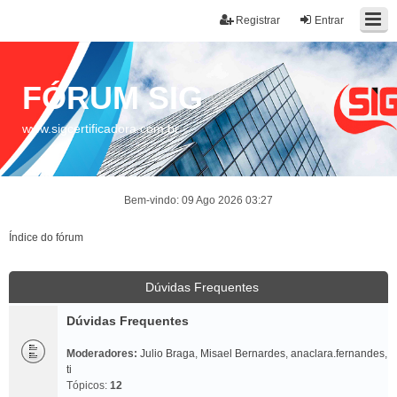
Registrar
Entrar
FÓRUM SIG
www.sigcertificadora.com.br
Bem-vindo: 09 Ago 2026 03:27
Índice do fórum
Dúvidas Frequentes
Dúvidas Frequentes
Moderadores:
Julio Braga
,
Misael Bernardes
,
anaclara.fernandes
,
ti
Tópicos:
12