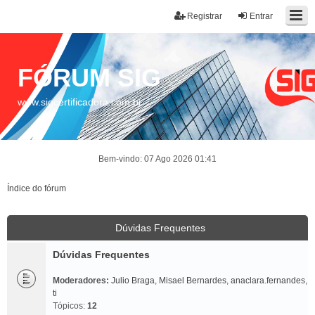
Registrar
Entrar
FÓRUM SIG
www.sigcertificadora.com.br
Bem-vindo: 07 Ago 2026 01:41
Índice do fórum
Dúvidas Frequentes
Dúvidas Frequentes
Moderadores:
Julio Braga
,
Misael Bernardes
,
anaclara.fernandes
,
ti
Tópicos:
12