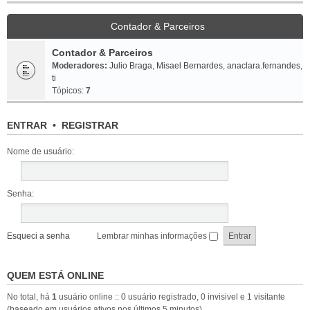
Contador & Parceiros
Contador & Parceiros
Moderadores:
Julio Braga
,
Misael Bernardes
,
anaclara.fernandes
,
ti
Tópicos:
7
ENTRAR
•
REGISTRAR
Nome de usuário:
Senha:
Esqueci a senha
Lembrar minhas informações
QUEM ESTÁ ONLINE
No total, há
1
usuário online :: 0 usuário registrado, 0 invisivel e 1 visitante
(baseado em usuários ativos nos últimos 5 minutos)