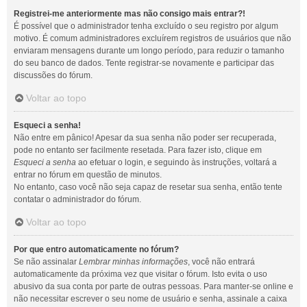
Registrei-me anteriormente mas não consigo mais entrar?!
É possível que o administrador tenha excluído o seu registro por algum
motivo. É comum administradores excluírem registros de usuários que não
enviaram mensagens durante um longo período, para reduzir o tamanho
do seu banco de dados. Tente registrar-se novamente e participar das
discussões do fórum.
Voltar ao topo
Esqueci a senha!
Não entre em pânico! Apesar da sua senha não poder ser recuperada,
pode no entanto ser facilmente resetada. Para fazer isto, clique em
Esqueci a senha
ao efetuar o login, e seguindo às instruções, voltará a
entrar no fórum em questão de minutos.
No entanto, caso você não seja capaz de resetar sua senha, então tente
contatar o administrador do fórum.
Voltar ao topo
Por que entro automaticamente no fórum?
Se não assinalar
Lembrar minhas informações
, você não entrará
automaticamente da próxima vez que visitar o fórum. Isto evita o uso
abusivo da sua conta por parte de outras pessoas. Para manter-se online e
não necessitar escrever o seu nome de usuário e senha, assinale a caixa