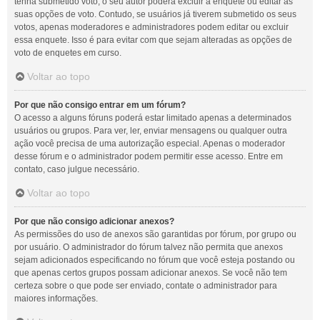
tenha submetido voto, o seu autor poderá excluir a enquete ou editar as
suas opções de voto. Contudo, se usuários já tiverem submetido os seus
votos, apenas moderadores e administradores podem editar ou excluir
essa enquete. Isso é para evitar com que sejam alteradas as opções de
voto de enquetes em curso.
Voltar ao topo
Por que não consigo entrar em um fórum?
O acesso a alguns fóruns poderá estar limitado apenas a determinados
usuários ou grupos. Para ver, ler, enviar mensagens ou qualquer outra
ação você precisa de uma autorização especial. Apenas o moderador
desse fórum e o administrador podem permitir esse acesso. Entre em
contato, caso julgue necessário.
Voltar ao topo
Por que não consigo adicionar anexos?
As permissões do uso de anexos são garantidas por fórum, por grupo ou
por usuário. O administrador do fórum talvez não permita que anexos
sejam adicionados especificando no fórum que você esteja postando ou
que apenas certos grupos possam adicionar anexos. Se você não tem
certeza sobre o que pode ser enviado, contate o administrador para
maiores informações.