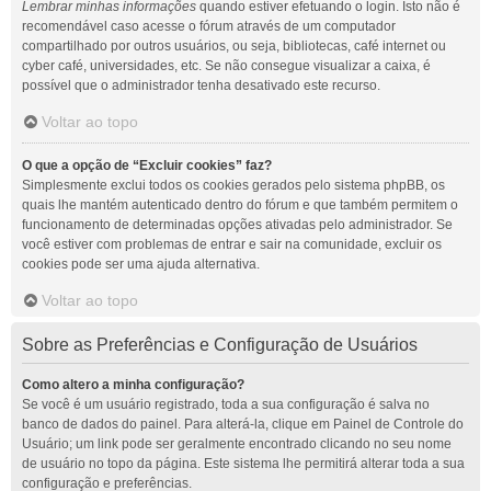
Lembrar minhas informações
quando estiver efetuando o login. Isto não é
recomendável caso acesse o fórum através de um computador
compartilhado por outros usuários, ou seja, bibliotecas, café internet ou
cyber café, universidades, etc. Se não consegue visualizar a caixa, é
possível que o administrador tenha desativado este recurso.
Voltar ao topo
O que a opção de “Excluir cookies” faz?
Simplesmente exclui todos os cookies gerados pelo sistema phpBB, os
quais lhe mantém autenticado dentro do fórum e que também permitem o
funcionamento de determinadas opções ativadas pelo administrador. Se
você estiver com problemas de entrar e sair na comunidade, excluir os
cookies pode ser uma ajuda alternativa.
Voltar ao topo
Sobre as Preferências e Configuração de Usuários
Como altero a minha configuração?
Se você é um usuário registrado, toda a sua configuração é salva no
banco de dados do painel. Para alterá-la, clique em Painel de Controle do
Usuário; um link pode ser geralmente encontrado clicando no seu nome
de usuário no topo da página. Este sistema lhe permitirá alterar toda a sua
configuração e preferências.