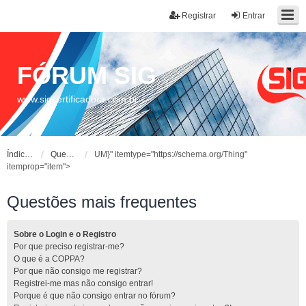
Registrar
Entrar
FÓRUM SIG
www.sigcertificadora.com.br
Índice do fórum
Questões mais frequentes
UM}" itemtype="https://schema.org/Thing"
itemprop="item">
Questões mais frequentes
Sobre o Login e o Registro
Por que preciso registrar-me?
O que é a COPPA?
Por que não consigo me registrar?
Registrei-me mas não consigo entrar!
Porque é que não consigo entrar no fórum?