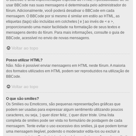
usar BBCode nas suas mensagens é determinada pelo administrador do
fórum. Adicionalmente, você poderá desativar o BBCode em cada
mensagem. O BBCode por si mesmo é similar em estilo ao HTML, as
etiquetas (tags) são incluídas em colchetes [ e ] ao invés de < e >,
proporcionando uma maior facilidade na formatação de seus textos e
mensagens dentro do fórum. Para mais informações, consulte o guia de
BBCode, acessível no envio de novas mensagens.
Voltar ao topo
Posso utilizar HTML?
Não. Não é possível enviar mensagens em HTML neste fórum. A maioria
dos formatos utilizados em HTML podem ser reproduzidos na utilização de
BBCode.
Voltar ao topo
O que são smilies?
Os Smilies ou Emoticons, são pequenas representações gráficas que
podem ser usadas para expressar algum sentimento utilizando poucos
caracteres, ou seja, :) quer dizer feliz, :( quer dizer triste. Uma lista
completa de smilies pode ser vista no formulário de postagem de cada
mensagem. Tente evitar o uso excessivo dos smilies, já que podem tornar
uma mensagem ilegível, podendo o moderador edita-los ou excluir a