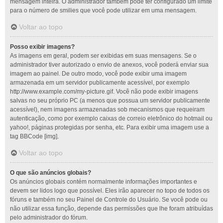
mensagem inteira. O administrador também pode ter configurado um limite
para o número de smilies que você pode utilizar em uma mensagem.
Voltar ao topo
Posso exibir imagens?
As imagens em geral, podem ser exibidas em suas mensagens. Se o
administrador tiver autorizado o envio de anexos, você poderá enviar sua
imagem ao painel. De outro modo, você pode exibir uma imagem
armazenada em um servidor publicamente acessível, por exemplo
http://www.example.com/my-picture.gif. Você não pode exibir imagens
salvas no seu próprio PC (a menos que possua um servidor publicamente
acessível), nem imagens armazenadas sob mecanismos que requeiram
autenticação, como por exemplo caixas de correio eletrônico do hotmail ou
yahoo!, páginas protegidas por senha, etc. Para exibir uma imagem use a
tag BBCode [img].
Voltar ao topo
O que são anúncios globais?
Os anúncios globais contém normalmente informações importantes e
devem ser lidos logo que possível. Eles irão aparecer no topo de todos os
fóruns e também no seu Painel de Controle do Usuário. Se você pode ou
não utilizar essa função, depende das permissões que lhe foram atribuídas
pelo administrador do fórum.