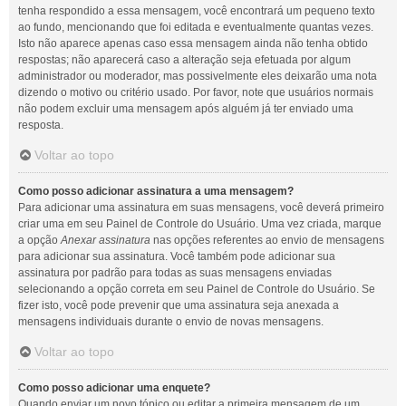
tenha respondido a essa mensagem, você encontrará um pequeno texto
ao fundo, mencionando que foi editada e eventualmente quantas vezes.
Isto não aparece apenas caso essa mensagem ainda não tenha obtido
respostas; não aparecerá caso a alteração seja efetuada por algum
administrador ou moderador, mas possivelmente eles deixarão uma nota
dizendo o motivo ou critério usado. Por favor, note que usuários normais
não podem excluir uma mensagem após alguém já ter enviado uma
resposta.
Voltar ao topo
Como posso adicionar assinatura a uma mensagem?
Para adicionar uma assinatura em suas mensagens, você deverá primeiro
criar uma em seu Painel de Controle do Usuário. Uma vez criada, marque
a opção
Anexar assinatura
nas opções referentes ao envio de mensagens
para adicionar sua assinatura. Você também pode adicionar sua
assinatura por padrão para todas as suas mensagens enviadas
selecionando a opção correta em seu Painel de Controle do Usuário. Se
fizer isto, você pode prevenir que uma assinatura seja anexada a
mensagens individuais durante o envio de novas mensagens.
Voltar ao topo
Como posso adicionar uma enquete?
Quando enviar um novo tópico ou editar a primeira mensagem de um