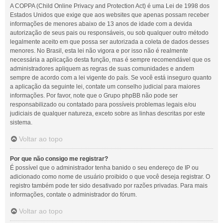
A COPPA (Child Online Privacy and Protection Act) é uma Lei de 1998 dos
Estados Unidos que exige que aos websites que apenas possam receber
informações de menores abaixo de 13 anos de idade com a devida
autorização de seus pais ou responsáveis, ou sob qualquer outro método
legalmente aceito em que possa ser autorizada a coleta de dados desses
menores. No Brasil, esta lei não vigora e por isso não é realmente
necessária a aplicação desta função, mas é sempre recomendável que os
administradores apliquem as regras de suas comunidades e andem
sempre de acordo com a lei vigente do país. Se você está inseguro quanto
a aplicação da seguinte lei, contate um conselho judicial para maiores
informações. Por favor, note que o Grupo phpBB não pode ser
responsabilizado ou contatado para possíveis problemas legais e/ou
judiciais de qualquer natureza, exceto sobre as linhas descritas por este
sistema.
Voltar ao topo
Por que não consigo me registrar?
É possível que o administrador tenha banido o seu endereço de IP ou
adicionado como nome de usuário proibido o que você deseja registrar. O
registro também pode ter sido desativado por razões privadas. Para mais
informações, contate o administrador do fórum.
Voltar ao topo