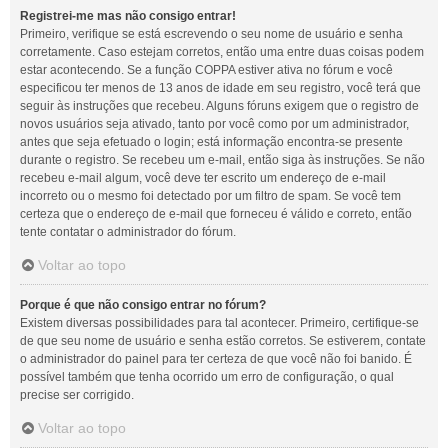
Registrei-me mas não consigo entrar!
Primeiro, verifique se está escrevendo o seu nome de usuário e senha
corretamente. Caso estejam corretos, então uma entre duas coisas podem
estar acontecendo. Se a função COPPA estiver ativa no fórum e você
especificou ter menos de 13 anos de idade em seu registro, você terá que
seguir às instruções que recebeu. Alguns fóruns exigem que o registro de
novos usuários seja ativado, tanto por você como por um administrador,
antes que seja efetuado o login; está informação encontra-se presente
durante o registro. Se recebeu um e-mail, então siga às instruções. Se não
recebeu e-mail algum, você deve ter escrito um endereço de e-mail
incorreto ou o mesmo foi detectado por um filtro de spam. Se você tem
certeza que o endereço de e-mail que forneceu é válido e correto, então
tente contatar o administrador do fórum.
Voltar ao topo
Porque é que não consigo entrar no fórum?
Existem diversas possibilidades para tal acontecer. Primeiro, certifique-se
de que seu nome de usuário e senha estão corretos. Se estiverem, contate
o administrador do painel para ter certeza de que você não foi banido. É
possível também que tenha ocorrido um erro de configuração, o qual
precise ser corrigido.
Voltar ao topo