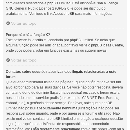
com direitos reservados a
phpBB Limited
. Está disponível sob a licença
GNU General Public Licence 2 (GPL-2.0) e pode ser distribuído
gratuitamente. Verifique o link
About phpBB
para mais informações.
Voltar ao topo
Porque não há a função X?
Este software foi escrito e licenciado por phpBB Limited. Se acha que
alguma função pode ser adicionada, por favor visite o
phpBB Ideas Centre
,
onde você poderá votar em funcões existentes ou sugerir novas.
Voltar ao topo
Contatos sobre questões abusivas e/ou ilegais relacionadas a este
fórum
Qualquer administrador listado na página “Equipe do fórum” deve ser um
alvo apropriado para as suas dúvidas. Se você não obter resposta, deverá
contatar o dono do domínio (faça uma
pesquisa
) ou, caso o fórum esteja
hospedado em um servidor grátis (por exemplo, CJB.NET, Free Forums,
Yahoo!, etc.), a gerência desse serviço. Por favor, note que a phpBB
Limited não possui
absolutamente nenhuma jurisdição
e não pode ser
responsável sobre quando, onde e por quem este fórum é utilizado. Não
existe motivo em contatar a phpBB Limited em relação a qualquer questão
legal (interrupção e desistência, de responsabilidade, comentário
difamatório, etc.)
não diretamente relacionado
com o site phpBB.com ou o