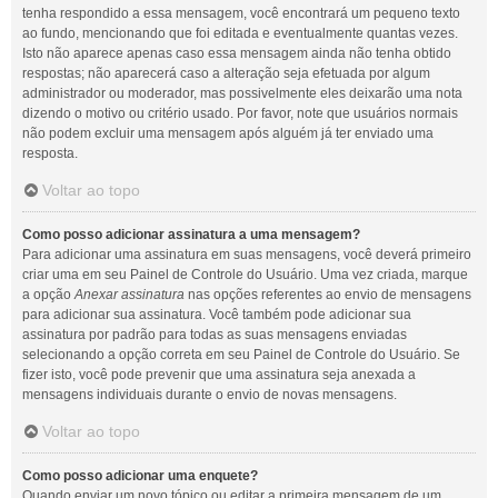
tenha respondido a essa mensagem, você encontrará um pequeno texto
ao fundo, mencionando que foi editada e eventualmente quantas vezes.
Isto não aparece apenas caso essa mensagem ainda não tenha obtido
respostas; não aparecerá caso a alteração seja efetuada por algum
administrador ou moderador, mas possivelmente eles deixarão uma nota
dizendo o motivo ou critério usado. Por favor, note que usuários normais
não podem excluir uma mensagem após alguém já ter enviado uma
resposta.
Voltar ao topo
Como posso adicionar assinatura a uma mensagem?
Para adicionar uma assinatura em suas mensagens, você deverá primeiro
criar uma em seu Painel de Controle do Usuário. Uma vez criada, marque
a opção
Anexar assinatura
nas opções referentes ao envio de mensagens
para adicionar sua assinatura. Você também pode adicionar sua
assinatura por padrão para todas as suas mensagens enviadas
selecionando a opção correta em seu Painel de Controle do Usuário. Se
fizer isto, você pode prevenir que uma assinatura seja anexada a
mensagens individuais durante o envio de novas mensagens.
Voltar ao topo
Como posso adicionar uma enquete?
Quando enviar um novo tópico ou editar a primeira mensagem de um