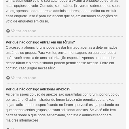
tenha submetido voto, o seu autor poderá excluir a enquete ou editar as
suas opções de voto. Contudo, se usuários já tiverem submetido os seus
votos, apenas moderadores e administradores podem editar ou excluir
essa enquete. Isso é para evitar com que sejam alteradas as opções de
voto de enquetes em curso.
Voltar ao topo
Por que não consigo entrar em um fórum?
O acesso a alguns fóruns poderá estar limitado apenas a determinados
usuários ou grupos. Para ver, ler, enviar mensagens ou qualquer outra
ação você precisa de uma autorização especial. Apenas o moderador
desse fórum e o administrador podem permitir esse acesso. Entre em
contato, caso julgue necessário.
Voltar ao topo
Por que não consigo adicionar anexos?
As permissões do uso de anexos são garantidas por fórum, por grupo ou
por usuário. O administrador do fórum talvez não permita que anexos
sejam adicionados especificando no fórum que você esteja postando ou
que apenas certos grupos possam adicionar anexos. Se você não tem
certeza sobre o que pode ser enviado, contate o administrador para
maiores informações.