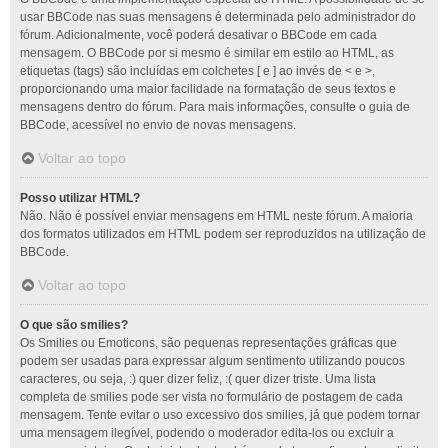
usar BBCode nas suas mensagens é determinada pelo administrador do
fórum. Adicionalmente, você poderá desativar o BBCode em cada
mensagem. O BBCode por si mesmo é similar em estilo ao HTML, as
etiquetas (tags) são incluídas em colchetes [ e ] ao invés de < e >,
proporcionando uma maior facilidade na formatação de seus textos e
mensagens dentro do fórum. Para mais informações, consulte o guia de
BBCode, acessível no envio de novas mensagens.
Voltar ao topo
Posso utilizar HTML?
Não. Não é possível enviar mensagens em HTML neste fórum. A maioria
dos formatos utilizados em HTML podem ser reproduzidos na utilização de
BBCode.
Voltar ao topo
O que são smilies?
Os Smilies ou Emoticons, são pequenas representações gráficas que
podem ser usadas para expressar algum sentimento utilizando poucos
caracteres, ou seja, :) quer dizer feliz, :( quer dizer triste. Uma lista
completa de smilies pode ser vista no formulário de postagem de cada
mensagem. Tente evitar o uso excessivo dos smilies, já que podem tornar
uma mensagem ilegível, podendo o moderador edita-los ou excluir a