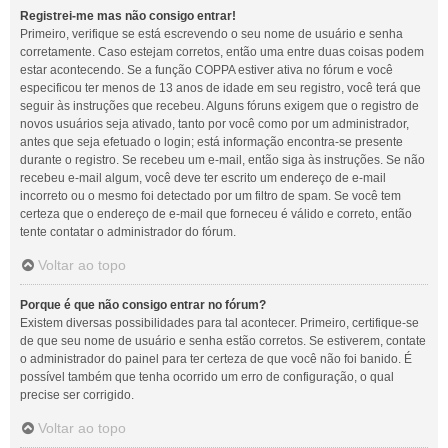
Registrei-me mas não consigo entrar!
Primeiro, verifique se está escrevendo o seu nome de usuário e senha
corretamente. Caso estejam corretos, então uma entre duas coisas podem
estar acontecendo. Se a função COPPA estiver ativa no fórum e você
especificou ter menos de 13 anos de idade em seu registro, você terá que
seguir às instruções que recebeu. Alguns fóruns exigem que o registro de
novos usuários seja ativado, tanto por você como por um administrador,
antes que seja efetuado o login; está informação encontra-se presente
durante o registro. Se recebeu um e-mail, então siga às instruções. Se não
recebeu e-mail algum, você deve ter escrito um endereço de e-mail
incorreto ou o mesmo foi detectado por um filtro de spam. Se você tem
certeza que o endereço de e-mail que forneceu é válido e correto, então
tente contatar o administrador do fórum.
Voltar ao topo
Porque é que não consigo entrar no fórum?
Existem diversas possibilidades para tal acontecer. Primeiro, certifique-se
de que seu nome de usuário e senha estão corretos. Se estiverem, contate
o administrador do painel para ter certeza de que você não foi banido. É
possível também que tenha ocorrido um erro de configuração, o qual
precise ser corrigido.
Voltar ao topo