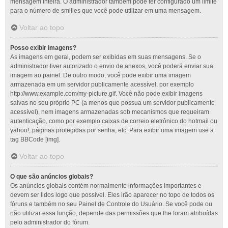
mensagem inteira. O administrador também pode ter configurado um limite
para o número de smilies que você pode utilizar em uma mensagem.
Voltar ao topo
Posso exibir imagens?
As imagens em geral, podem ser exibidas em suas mensagens. Se o
administrador tiver autorizado o envio de anexos, você poderá enviar sua
imagem ao painel. De outro modo, você pode exibir uma imagem
armazenada em um servidor publicamente acessível, por exemplo
http://www.example.com/my-picture.gif. Você não pode exibir imagens
salvas no seu próprio PC (a menos que possua um servidor publicamente
acessível), nem imagens armazenadas sob mecanismos que requeiram
autenticação, como por exemplo caixas de correio eletrônico do hotmail ou
yahoo!, páginas protegidas por senha, etc. Para exibir uma imagem use a
tag BBCode [img].
Voltar ao topo
O que são anúncios globais?
Os anúncios globais contém normalmente informações importantes e
devem ser lidos logo que possível. Eles irão aparecer no topo de todos os
fóruns e também no seu Painel de Controle do Usuário. Se você pode ou
não utilizar essa função, depende das permissões que lhe foram atribuídas
pelo administrador do fórum.