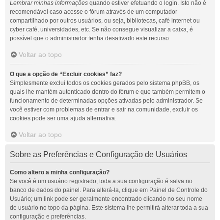
Lembrar minhas informações
quando estiver efetuando o login. Isto não é
recomendável caso acesse o fórum através de um computador
compartilhado por outros usuários, ou seja, bibliotecas, café internet ou
cyber café, universidades, etc. Se não consegue visualizar a caixa, é
possível que o administrador tenha desativado este recurso.
Voltar ao topo
O que a opção de “Excluir cookies” faz?
Simplesmente exclui todos os cookies gerados pelo sistema phpBB, os
quais lhe mantém autenticado dentro do fórum e que também permitem o
funcionamento de determinadas opções ativadas pelo administrador. Se
você estiver com problemas de entrar e sair na comunidade, excluir os
cookies pode ser uma ajuda alternativa.
Voltar ao topo
Sobre as Preferências e Configuração de Usuários
Como altero a minha configuração?
Se você é um usuário registrado, toda a sua configuração é salva no
banco de dados do painel. Para alterá-la, clique em Painel de Controle do
Usuário; um link pode ser geralmente encontrado clicando no seu nome
de usuário no topo da página. Este sistema lhe permitirá alterar toda a sua
configuração e preferências.