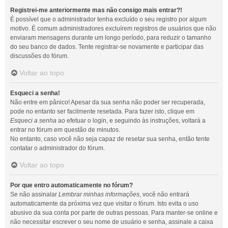
Registrei-me anteriormente mas não consigo mais entrar?!
É possível que o administrador tenha excluído o seu registro por algum
motivo. É comum administradores excluírem registros de usuários que não
enviaram mensagens durante um longo período, para reduzir o tamanho
do seu banco de dados. Tente registrar-se novamente e participar das
discussões do fórum.
Voltar ao topo
Esqueci a senha!
Não entre em pânico! Apesar da sua senha não poder ser recuperada,
pode no entanto ser facilmente resetada. Para fazer isto, clique em
Esqueci a senha
ao efetuar o login, e seguindo às instruções, voltará a
entrar no fórum em questão de minutos.
No entanto, caso você não seja capaz de resetar sua senha, então tente
contatar o administrador do fórum.
Voltar ao topo
Por que entro automaticamente no fórum?
Se não assinalar
Lembrar minhas informações
, você não entrará
automaticamente da próxima vez que visitar o fórum. Isto evita o uso
abusivo da sua conta por parte de outras pessoas. Para manter-se online e
não necessitar escrever o seu nome de usuário e senha, assinale a caixa