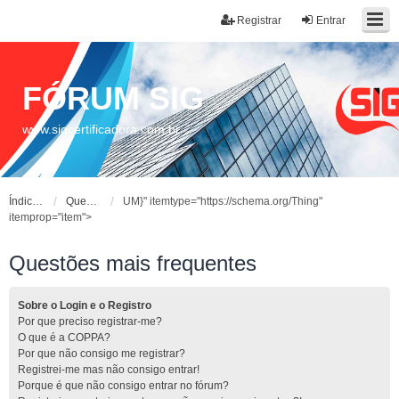
Registrar
Entrar
FÓRUM SIG
www.sigcertificadora.com.br
Índice do fórum
Questões mais frequentes
UM}" itemtype="https://schema.org/Thing"
itemprop="item">
Questões mais frequentes
Sobre o Login e o Registro
Por que preciso registrar-me?
O que é a COPPA?
Por que não consigo me registrar?
Registrei-me mas não consigo entrar!
Porque é que não consigo entrar no fórum?