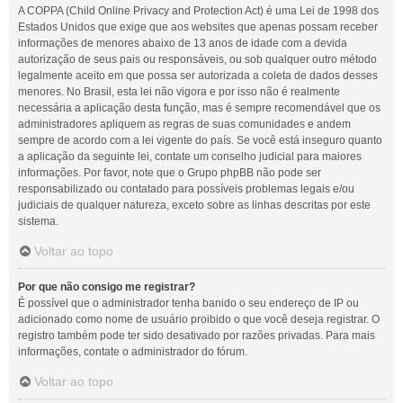
A COPPA (Child Online Privacy and Protection Act) é uma Lei de 1998 dos
Estados Unidos que exige que aos websites que apenas possam receber
informações de menores abaixo de 13 anos de idade com a devida
autorização de seus pais ou responsáveis, ou sob qualquer outro método
legalmente aceito em que possa ser autorizada a coleta de dados desses
menores. No Brasil, esta lei não vigora e por isso não é realmente
necessária a aplicação desta função, mas é sempre recomendável que os
administradores apliquem as regras de suas comunidades e andem
sempre de acordo com a lei vigente do país. Se você está inseguro quanto
a aplicação da seguinte lei, contate um conselho judicial para maiores
informações. Por favor, note que o Grupo phpBB não pode ser
responsabilizado ou contatado para possíveis problemas legais e/ou
judiciais de qualquer natureza, exceto sobre as linhas descritas por este
sistema.
Voltar ao topo
Por que não consigo me registrar?
É possível que o administrador tenha banido o seu endereço de IP ou
adicionado como nome de usuário proibido o que você deseja registrar. O
registro também pode ter sido desativado por razões privadas. Para mais
informações, contate o administrador do fórum.
Voltar ao topo