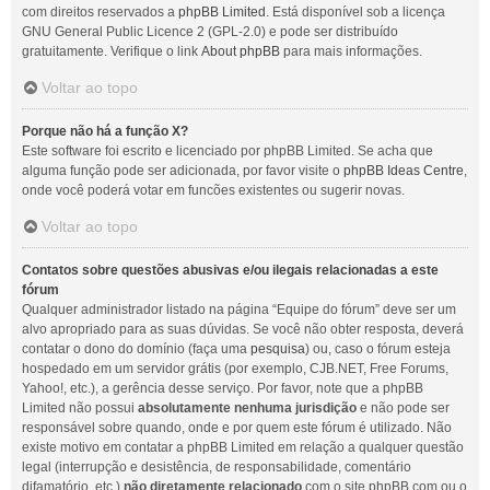
com direitos reservados a
phpBB Limited
. Está disponível sob a licença
GNU General Public Licence 2 (GPL-2.0) e pode ser distribuído
gratuitamente. Verifique o link
About phpBB
para mais informações.
Voltar ao topo
Porque não há a função X?
Este software foi escrito e licenciado por phpBB Limited. Se acha que
alguma função pode ser adicionada, por favor visite o
phpBB Ideas Centre
,
onde você poderá votar em funcões existentes ou sugerir novas.
Voltar ao topo
Contatos sobre questões abusivas e/ou ilegais relacionadas a este
fórum
Qualquer administrador listado na página “Equipe do fórum” deve ser um
alvo apropriado para as suas dúvidas. Se você não obter resposta, deverá
contatar o dono do domínio (faça uma
pesquisa
) ou, caso o fórum esteja
hospedado em um servidor grátis (por exemplo, CJB.NET, Free Forums,
Yahoo!, etc.), a gerência desse serviço. Por favor, note que a phpBB
Limited não possui
absolutamente nenhuma jurisdição
e não pode ser
responsável sobre quando, onde e por quem este fórum é utilizado. Não
existe motivo em contatar a phpBB Limited em relação a qualquer questão
legal (interrupção e desistência, de responsabilidade, comentário
difamatório, etc.)
não diretamente relacionado
com o site phpBB.com ou o