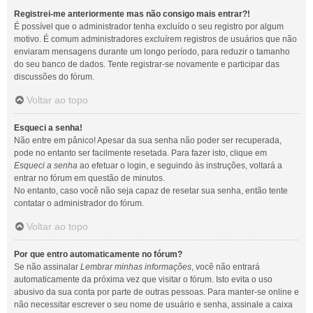
Registrei-me anteriormente mas não consigo mais entrar?!
É possível que o administrador tenha excluído o seu registro por algum
motivo. É comum administradores excluírem registros de usuários que não
enviaram mensagens durante um longo período, para reduzir o tamanho
do seu banco de dados. Tente registrar-se novamente e participar das
discussões do fórum.
Voltar ao topo
Esqueci a senha!
Não entre em pânico! Apesar da sua senha não poder ser recuperada,
pode no entanto ser facilmente resetada. Para fazer isto, clique em
Esqueci a senha
ao efetuar o login, e seguindo às instruções, voltará a
entrar no fórum em questão de minutos.
No entanto, caso você não seja capaz de resetar sua senha, então tente
contatar o administrador do fórum.
Voltar ao topo
Por que entro automaticamente no fórum?
Se não assinalar
Lembrar minhas informações
, você não entrará
automaticamente da próxima vez que visitar o fórum. Isto evita o uso
abusivo da sua conta por parte de outras pessoas. Para manter-se online e
não necessitar escrever o seu nome de usuário e senha, assinale a caixa