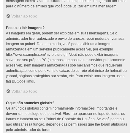
mensagem inteira. O administrador também pode ter configurado um limite
para o número de smilies que você pode utilizar em uma mensagem.
Voltar ao topo
Posso exibir imagens?
As imagens em geral, podem ser exibidas em suas mensagens. Se o
administrador tiver autorizado o envio de anexos, você poderá enviar sua
imagem ao painel. De outro modo, você pode exibir uma imagem
armazenada em um servidor publicamente acessível, por exemplo
http://www.example.com/my-picture.gif. Você não pode exibir imagens
salvas no seu próprio PC (a menos que possua um servidor publicamente
acessível), nem imagens armazenadas sob mecanismos que requeiram
autenticação, como por exemplo caixas de correio eletrônico do hotmail ou
yahoo!, páginas protegidas por senha, etc. Para exibir uma imagem use a
tag BBCode [img].
Voltar ao topo
O que são anúncios globais?
Os anúncios globais contém normalmente informações importantes e
devem ser lidos logo que possível. Eles irão aparecer no topo de todos os
fóruns e também no seu Painel de Controle do Usuário. Se você pode ou
não utilizar essa função, depende das permissões que lhe foram atribuídas
pelo administrador do fórum.