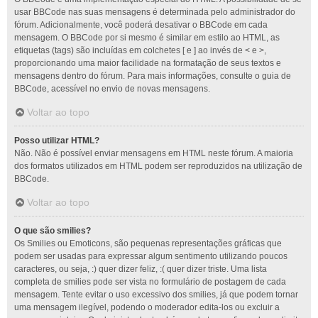
usar BBCode nas suas mensagens é determinada pelo administrador do
fórum. Adicionalmente, você poderá desativar o BBCode em cada
mensagem. O BBCode por si mesmo é similar em estilo ao HTML, as
etiquetas (tags) são incluídas em colchetes [ e ] ao invés de < e >,
proporcionando uma maior facilidade na formatação de seus textos e
mensagens dentro do fórum. Para mais informações, consulte o guia de
BBCode, acessível no envio de novas mensagens.
Voltar ao topo
Posso utilizar HTML?
Não. Não é possível enviar mensagens em HTML neste fórum. A maioria
dos formatos utilizados em HTML podem ser reproduzidos na utilização de
BBCode.
Voltar ao topo
O que são smilies?
Os Smilies ou Emoticons, são pequenas representações gráficas que
podem ser usadas para expressar algum sentimento utilizando poucos
caracteres, ou seja, :) quer dizer feliz, :( quer dizer triste. Uma lista
completa de smilies pode ser vista no formulário de postagem de cada
mensagem. Tente evitar o uso excessivo dos smilies, já que podem tornar
uma mensagem ilegível, podendo o moderador edita-los ou excluir a