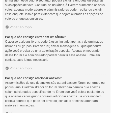
tenha submetido voto, o seu autor poderá excluir a enquete ou editar as
suas opções de voto. Contudo, se usuários já tiverem submetido os seus
votos, apenas moderadores e administradores podem editar ou excluir
essa enquete. Isso é para evitar com que sejam alteradas as opções de
voto de enquetes em curso.
Voltar ao topo
Por que não consigo entrar em um fórum?
O acesso a alguns fóruns poderá estar limitado apenas a determinados
usuários ou grupos. Para ver, ler, enviar mensagens ou qualquer outra
ação você precisa de uma autorização especial. Apenas o moderador
desse fórum e o administrador podem permitir esse acesso. Entre em
contato, caso julgue necessário.
Voltar ao topo
Por que não consigo adicionar anexos?
As permissões do uso de anexos são garantidas por fórum, por grupo ou
por usuário. O administrador do fórum talvez não permita que anexos
sejam adicionados especificando no fórum que você esteja postando ou
que apenas certos grupos possam adicionar anexos. Se você não tem
certeza sobre o que pode ser enviado, contate o administrador para
maiores informações.