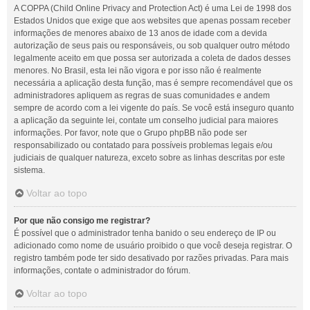
A COPPA (Child Online Privacy and Protection Act) é uma Lei de 1998 dos
Estados Unidos que exige que aos websites que apenas possam receber
informações de menores abaixo de 13 anos de idade com a devida
autorização de seus pais ou responsáveis, ou sob qualquer outro método
legalmente aceito em que possa ser autorizada a coleta de dados desses
menores. No Brasil, esta lei não vigora e por isso não é realmente
necessária a aplicação desta função, mas é sempre recomendável que os
administradores apliquem as regras de suas comunidades e andem
sempre de acordo com a lei vigente do país. Se você está inseguro quanto
a aplicação da seguinte lei, contate um conselho judicial para maiores
informações. Por favor, note que o Grupo phpBB não pode ser
responsabilizado ou contatado para possíveis problemas legais e/ou
judiciais de qualquer natureza, exceto sobre as linhas descritas por este
sistema.
Voltar ao topo
Por que não consigo me registrar?
É possível que o administrador tenha banido o seu endereço de IP ou
adicionado como nome de usuário proibido o que você deseja registrar. O
registro também pode ter sido desativado por razões privadas. Para mais
informações, contate o administrador do fórum.
Voltar ao topo