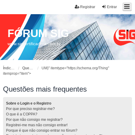
Registrar
Entrar
FÓRUM SIG
www.sigcertificadora.com.br
Índice do fórum
Questões mais frequentes
UM}" itemtype="https://schema.org/Thing"
itemprop="item">
Questões mais frequentes
Sobre o Login e o Registro
Por que preciso registrar-me?
O que é a COPPA?
Por que não consigo me registrar?
Registrei-me mas não consigo entrar!
Porque é que não consigo entrar no fórum?