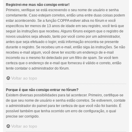
Registrei-me mas não consigo entrar!
Primeiro, verifique se está escrevendo o seu nome de usuário e senha
corretamente. Caso estejam corretos, então uma entre duas coisas podem
estar acontecendo. Se a função COPPA estiver ativa no fórum e você
especificou ter menos de 13 anos de idade em seu registro, você terá que
seguir às instruções que recebeu. Alguns fóruns exigem que o registro de
novos usuários seja ativado, tanto por você como por um administrador,
antes que seja efetuado o login; está informação encontra-se presente
durante o registro. Se recebeu um e-mail, então siga às instruções. Se não
recebeu e-mail algum, você deve ter escrito um endereço de e-mail
incorreto ou o mesmo foi detectado por um filtro de spam. Se você tem
certeza que o endereço de e-mail que forneceu é válido e correto, então
tente contatar o administrador do fórum.
Voltar ao topo
Porque é que não consigo entrar no fórum?
Existem diversas possibilidades para tal acontecer. Primeiro, certifique-se
de que seu nome de usuário e senha estão corretos. Se estiverem, contate
o administrador do painel para ter certeza de que você não foi banido. É
possível também que tenha ocorrido um erro de configuração, o qual
precise ser corrigido.
Voltar ao topo