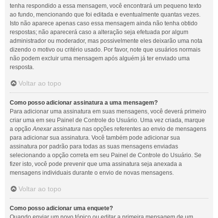
tenha respondido a essa mensagem, você encontrará um pequeno texto
ao fundo, mencionando que foi editada e eventualmente quantas vezes.
Isto não aparece apenas caso essa mensagem ainda não tenha obtido
respostas; não aparecerá caso a alteração seja efetuada por algum
administrador ou moderador, mas possivelmente eles deixarão uma nota
dizendo o motivo ou critério usado. Por favor, note que usuários normais
não podem excluir uma mensagem após alguém já ter enviado uma
resposta.
Voltar ao topo
Como posso adicionar assinatura a uma mensagem?
Para adicionar uma assinatura em suas mensagens, você deverá primeiro
criar uma em seu Painel de Controle do Usuário. Uma vez criada, marque
a opção
Anexar assinatura
nas opções referentes ao envio de mensagens
para adicionar sua assinatura. Você também pode adicionar sua
assinatura por padrão para todas as suas mensagens enviadas
selecionando a opção correta em seu Painel de Controle do Usuário. Se
fizer isto, você pode prevenir que uma assinatura seja anexada a
mensagens individuais durante o envio de novas mensagens.
Voltar ao topo
Como posso adicionar uma enquete?
Quando enviar um novo tópico ou editar a primeira mensagem de um