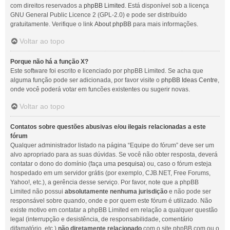
com direitos reservados a
phpBB Limited
. Está disponível sob a licença
GNU General Public Licence 2 (GPL-2.0) e pode ser distribuído
gratuitamente. Verifique o link
About phpBB
para mais informações.
Voltar ao topo
Porque não há a função X?
Este software foi escrito e licenciado por phpBB Limited. Se acha que
alguma função pode ser adicionada, por favor visite o
phpBB Ideas Centre
,
onde você poderá votar em funcões existentes ou sugerir novas.
Voltar ao topo
Contatos sobre questões abusivas e/ou ilegais relacionadas a este
fórum
Qualquer administrador listado na página “Equipe do fórum” deve ser um
alvo apropriado para as suas dúvidas. Se você não obter resposta, deverá
contatar o dono do domínio (faça uma
pesquisa
) ou, caso o fórum esteja
hospedado em um servidor grátis (por exemplo, CJB.NET, Free Forums,
Yahoo!, etc.), a gerência desse serviço. Por favor, note que a phpBB
Limited não possui
absolutamente nenhuma jurisdição
e não pode ser
responsável sobre quando, onde e por quem este fórum é utilizado. Não
existe motivo em contatar a phpBB Limited em relação a qualquer questão
legal (interrupção e desistência, de responsabilidade, comentário
difamatório, etc.)
não diretamente relacionado
com o site phpBB.com ou o