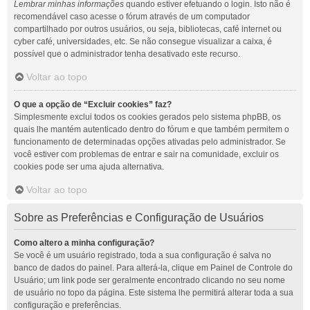
Lembrar minhas informações
quando estiver efetuando o login. Isto não é
recomendável caso acesse o fórum através de um computador
compartilhado por outros usuários, ou seja, bibliotecas, café internet ou
cyber café, universidades, etc. Se não consegue visualizar a caixa, é
possível que o administrador tenha desativado este recurso.
Voltar ao topo
O que a opção de “Excluir cookies” faz?
Simplesmente exclui todos os cookies gerados pelo sistema phpBB, os
quais lhe mantém autenticado dentro do fórum e que também permitem o
funcionamento de determinadas opções ativadas pelo administrador. Se
você estiver com problemas de entrar e sair na comunidade, excluir os
cookies pode ser uma ajuda alternativa.
Voltar ao topo
Sobre as Preferências e Configuração de Usuários
Como altero a minha configuração?
Se você é um usuário registrado, toda a sua configuração é salva no
banco de dados do painel. Para alterá-la, clique em Painel de Controle do
Usuário; um link pode ser geralmente encontrado clicando no seu nome
de usuário no topo da página. Este sistema lhe permitirá alterar toda a sua
configuração e preferências.