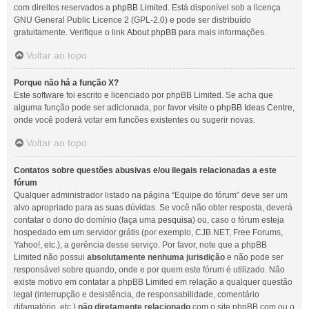
com direitos reservados a
phpBB Limited
. Está disponível sob a licença
GNU General Public Licence 2 (GPL-2.0) e pode ser distribuído
gratuitamente. Verifique o link
About phpBB
para mais informações.
Voltar ao topo
Porque não há a função X?
Este software foi escrito e licenciado por phpBB Limited. Se acha que
alguma função pode ser adicionada, por favor visite o
phpBB Ideas Centre
,
onde você poderá votar em funcões existentes ou sugerir novas.
Voltar ao topo
Contatos sobre questões abusivas e/ou ilegais relacionadas a este
fórum
Qualquer administrador listado na página “Equipe do fórum” deve ser um
alvo apropriado para as suas dúvidas. Se você não obter resposta, deverá
contatar o dono do domínio (faça uma
pesquisa
) ou, caso o fórum esteja
hospedado em um servidor grátis (por exemplo, CJB.NET, Free Forums,
Yahoo!, etc.), a gerência desse serviço. Por favor, note que a phpBB
Limited não possui
absolutamente nenhuma jurisdição
e não pode ser
responsável sobre quando, onde e por quem este fórum é utilizado. Não
existe motivo em contatar a phpBB Limited em relação a qualquer questão
legal (interrupção e desistência, de responsabilidade, comentário
difamatório, etc.)
não diretamente relacionado
com o site phpBB.com ou o