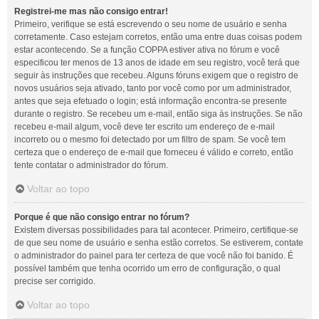
Registrei-me mas não consigo entrar!
Primeiro, verifique se está escrevendo o seu nome de usuário e senha
corretamente. Caso estejam corretos, então uma entre duas coisas podem
estar acontecendo. Se a função COPPA estiver ativa no fórum e você
especificou ter menos de 13 anos de idade em seu registro, você terá que
seguir às instruções que recebeu. Alguns fóruns exigem que o registro de
novos usuários seja ativado, tanto por você como por um administrador,
antes que seja efetuado o login; está informação encontra-se presente
durante o registro. Se recebeu um e-mail, então siga às instruções. Se não
recebeu e-mail algum, você deve ter escrito um endereço de e-mail
incorreto ou o mesmo foi detectado por um filtro de spam. Se você tem
certeza que o endereço de e-mail que forneceu é válido e correto, então
tente contatar o administrador do fórum.
Voltar ao topo
Porque é que não consigo entrar no fórum?
Existem diversas possibilidades para tal acontecer. Primeiro, certifique-se
de que seu nome de usuário e senha estão corretos. Se estiverem, contate
o administrador do painel para ter certeza de que você não foi banido. É
possível também que tenha ocorrido um erro de configuração, o qual
precise ser corrigido.
Voltar ao topo