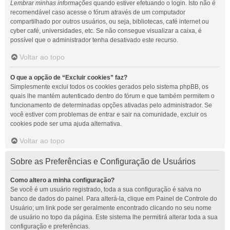
Lembrar minhas informações
quando estiver efetuando o login. Isto não é
recomendável caso acesse o fórum através de um computador
compartilhado por outros usuários, ou seja, bibliotecas, café internet ou
cyber café, universidades, etc. Se não consegue visualizar a caixa, é
possível que o administrador tenha desativado este recurso.
Voltar ao topo
O que a opção de “Excluir cookies” faz?
Simplesmente exclui todos os cookies gerados pelo sistema phpBB, os
quais lhe mantém autenticado dentro do fórum e que também permitem o
funcionamento de determinadas opções ativadas pelo administrador. Se
você estiver com problemas de entrar e sair na comunidade, excluir os
cookies pode ser uma ajuda alternativa.
Voltar ao topo
Sobre as Preferências e Configuração de Usuários
Como altero a minha configuração?
Se você é um usuário registrado, toda a sua configuração é salva no
banco de dados do painel. Para alterá-la, clique em Painel de Controle do
Usuário; um link pode ser geralmente encontrado clicando no seu nome
de usuário no topo da página. Este sistema lhe permitirá alterar toda a sua
configuração e preferências.