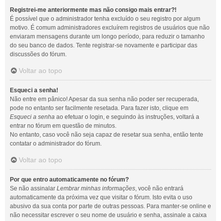
Registrei-me anteriormente mas não consigo mais entrar?!
É possível que o administrador tenha excluído o seu registro por algum
motivo. É comum administradores excluírem registros de usuários que não
enviaram mensagens durante um longo período, para reduzir o tamanho
do seu banco de dados. Tente registrar-se novamente e participar das
discussões do fórum.
Voltar ao topo
Esqueci a senha!
Não entre em pânico! Apesar da sua senha não poder ser recuperada,
pode no entanto ser facilmente resetada. Para fazer isto, clique em
Esqueci a senha
ao efetuar o login, e seguindo às instruções, voltará a
entrar no fórum em questão de minutos.
No entanto, caso você não seja capaz de resetar sua senha, então tente
contatar o administrador do fórum.
Voltar ao topo
Por que entro automaticamente no fórum?
Se não assinalar
Lembrar minhas informações
, você não entrará
automaticamente da próxima vez que visitar o fórum. Isto evita o uso
abusivo da sua conta por parte de outras pessoas. Para manter-se online e
não necessitar escrever o seu nome de usuário e senha, assinale a caixa