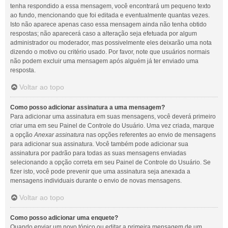
tenha respondido a essa mensagem, você encontrará um pequeno texto
ao fundo, mencionando que foi editada e eventualmente quantas vezes.
Isto não aparece apenas caso essa mensagem ainda não tenha obtido
respostas; não aparecerá caso a alteração seja efetuada por algum
administrador ou moderador, mas possivelmente eles deixarão uma nota
dizendo o motivo ou critério usado. Por favor, note que usuários normais
não podem excluir uma mensagem após alguém já ter enviado uma
resposta.
Voltar ao topo
Como posso adicionar assinatura a uma mensagem?
Para adicionar uma assinatura em suas mensagens, você deverá primeiro
criar uma em seu Painel de Controle do Usuário. Uma vez criada, marque
a opção
Anexar assinatura
nas opções referentes ao envio de mensagens
para adicionar sua assinatura. Você também pode adicionar sua
assinatura por padrão para todas as suas mensagens enviadas
selecionando a opção correta em seu Painel de Controle do Usuário. Se
fizer isto, você pode prevenir que uma assinatura seja anexada a
mensagens individuais durante o envio de novas mensagens.
Voltar ao topo
Como posso adicionar uma enquete?
Quando enviar um novo tópico ou editar a primeira mensagem de um