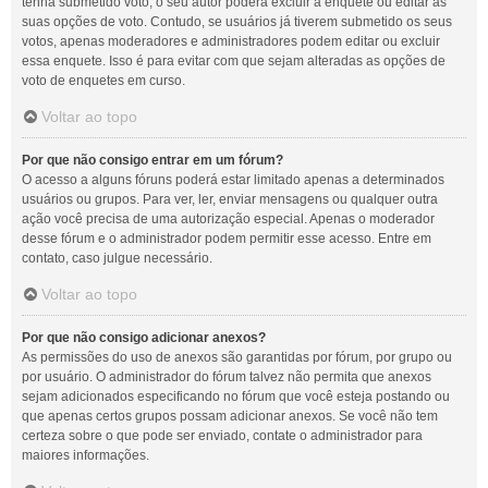
tenha submetido voto, o seu autor poderá excluir a enquete ou editar as
suas opções de voto. Contudo, se usuários já tiverem submetido os seus
votos, apenas moderadores e administradores podem editar ou excluir
essa enquete. Isso é para evitar com que sejam alteradas as opções de
voto de enquetes em curso.
Voltar ao topo
Por que não consigo entrar em um fórum?
O acesso a alguns fóruns poderá estar limitado apenas a determinados
usuários ou grupos. Para ver, ler, enviar mensagens ou qualquer outra
ação você precisa de uma autorização especial. Apenas o moderador
desse fórum e o administrador podem permitir esse acesso. Entre em
contato, caso julgue necessário.
Voltar ao topo
Por que não consigo adicionar anexos?
As permissões do uso de anexos são garantidas por fórum, por grupo ou
por usuário. O administrador do fórum talvez não permita que anexos
sejam adicionados especificando no fórum que você esteja postando ou
que apenas certos grupos possam adicionar anexos. Se você não tem
certeza sobre o que pode ser enviado, contate o administrador para
maiores informações.