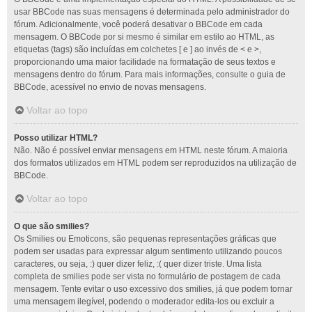
usar BBCode nas suas mensagens é determinada pelo administrador do
fórum. Adicionalmente, você poderá desativar o BBCode em cada
mensagem. O BBCode por si mesmo é similar em estilo ao HTML, as
etiquetas (tags) são incluídas em colchetes [ e ] ao invés de < e >,
proporcionando uma maior facilidade na formatação de seus textos e
mensagens dentro do fórum. Para mais informações, consulte o guia de
BBCode, acessível no envio de novas mensagens.
Voltar ao topo
Posso utilizar HTML?
Não. Não é possível enviar mensagens em HTML neste fórum. A maioria
dos formatos utilizados em HTML podem ser reproduzidos na utilização de
BBCode.
Voltar ao topo
O que são smilies?
Os Smilies ou Emoticons, são pequenas representações gráficas que
podem ser usadas para expressar algum sentimento utilizando poucos
caracteres, ou seja, :) quer dizer feliz, :( quer dizer triste. Uma lista
completa de smilies pode ser vista no formulário de postagem de cada
mensagem. Tente evitar o uso excessivo dos smilies, já que podem tornar
uma mensagem ilegível, podendo o moderador edita-los ou excluir a