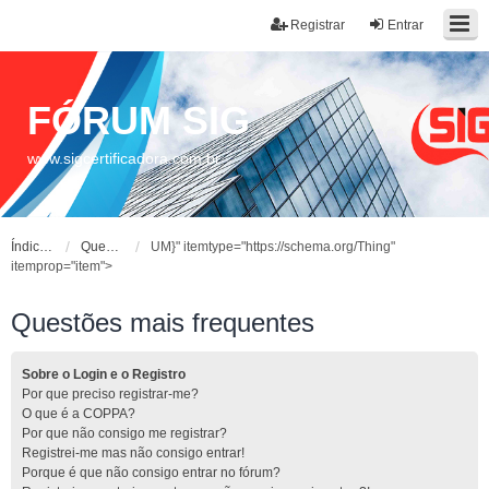
Registrar
Entrar
FÓRUM SIG
www.sigcertificadora.com.br
Índice do fórum
Questões mais frequentes
UM}" itemtype="https://schema.org/Thing"
itemprop="item">
Questões mais frequentes
Sobre o Login e o Registro
Por que preciso registrar-me?
O que é a COPPA?
Por que não consigo me registrar?
Registrei-me mas não consigo entrar!
Porque é que não consigo entrar no fórum?