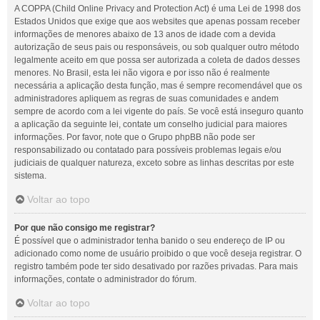
A COPPA (Child Online Privacy and Protection Act) é uma Lei de 1998 dos
Estados Unidos que exige que aos websites que apenas possam receber
informações de menores abaixo de 13 anos de idade com a devida
autorização de seus pais ou responsáveis, ou sob qualquer outro método
legalmente aceito em que possa ser autorizada a coleta de dados desses
menores. No Brasil, esta lei não vigora e por isso não é realmente
necessária a aplicação desta função, mas é sempre recomendável que os
administradores apliquem as regras de suas comunidades e andem
sempre de acordo com a lei vigente do país. Se você está inseguro quanto
a aplicação da seguinte lei, contate um conselho judicial para maiores
informações. Por favor, note que o Grupo phpBB não pode ser
responsabilizado ou contatado para possíveis problemas legais e/ou
judiciais de qualquer natureza, exceto sobre as linhas descritas por este
sistema.
Voltar ao topo
Por que não consigo me registrar?
É possível que o administrador tenha banido o seu endereço de IP ou
adicionado como nome de usuário proibido o que você deseja registrar. O
registro também pode ter sido desativado por razões privadas. Para mais
informações, contate o administrador do fórum.
Voltar ao topo