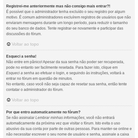
Registrei-me anteriormente mas não consigo mais entrar?!
É possível que o administrador tenha excluído o seu registro por algum
motivo. É comum administradores excluírem registros de usuários que não
enviaram mensagens durante um longo período, para reduzir o tamanho
do seu banco de dados. Tente registrar-se novamente e participar das
discussões do fórum.
Voltar ao topo
Esqueci a senha!
Não entre em pânico! Apesar da sua senha não poder ser recuperada,
pode no entanto ser facilmente resetada. Para fazer isto, clique em
Esqueci a senha
ao efetuar o login, e seguindo às instruções, voltará a
entrar no fórum em questão de minutos.
No entanto, caso você não seja capaz de resetar sua senha, então tente
contatar o administrador do fórum.
Voltar ao topo
Por que entro automaticamente no fórum?
Se não assinalar
Lembrar minhas informações
, você não entrará
automaticamente da próxima vez que visitar o fórum. Isto evita o uso
abusivo da sua conta por parte de outras pessoas. Para manter-se online e
não necessitar escrever o seu nome de usuário e senha, assinale a caixa