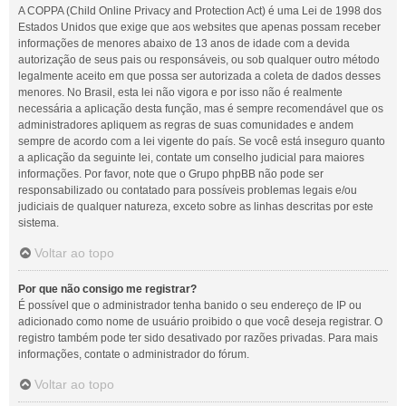
A COPPA (Child Online Privacy and Protection Act) é uma Lei de 1998 dos
Estados Unidos que exige que aos websites que apenas possam receber
informações de menores abaixo de 13 anos de idade com a devida
autorização de seus pais ou responsáveis, ou sob qualquer outro método
legalmente aceito em que possa ser autorizada a coleta de dados desses
menores. No Brasil, esta lei não vigora e por isso não é realmente
necessária a aplicação desta função, mas é sempre recomendável que os
administradores apliquem as regras de suas comunidades e andem
sempre de acordo com a lei vigente do país. Se você está inseguro quanto
a aplicação da seguinte lei, contate um conselho judicial para maiores
informações. Por favor, note que o Grupo phpBB não pode ser
responsabilizado ou contatado para possíveis problemas legais e/ou
judiciais de qualquer natureza, exceto sobre as linhas descritas por este
sistema.
Voltar ao topo
Por que não consigo me registrar?
É possível que o administrador tenha banido o seu endereço de IP ou
adicionado como nome de usuário proibido o que você deseja registrar. O
registro também pode ter sido desativado por razões privadas. Para mais
informações, contate o administrador do fórum.
Voltar ao topo