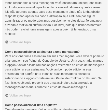
tenha respondido a essa mensagem, você encontrará um pequeno texto
ao fundo, mencionando que foi editada e eventualmente quantas vezes.
Isto não aparece apenas caso essa mensagem ainda não tenha obtido
respostas; não aparecerá caso a alteração seja efetuada por algum
administrador ou moderador, mas possivelmente eles deixarão uma nota
dizendo o motivo ou critério usado. Por favor, note que usuários normais
não podem excluir uma mensagem após alguém já ter enviado uma
resposta.
Voltar ao topo
Como posso adicionar assinatura a uma mensagem?
Para adicionar uma assinatura em suas mensagens, você deverá primeiro
criar uma em seu Painel de Controle do Usuário. Uma vez criada, marque
a opção
Anexar assinatura
nas opções referentes ao envio de mensagens
para adicionar sua assinatura. Você também pode adicionar sua
assinatura por padrão para todas as suas mensagens enviadas
selecionando a opção correta em seu Painel de Controle do Usuário. Se
fizer isto, você pode prevenir que uma assinatura seja anexada a
mensagens individuais durante o envio de novas mensagens.
Voltar ao topo
Como posso adicionar uma enquete?
Quando enviar um novo tópico ou editar a primeira mensagem de um