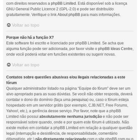
com direitos reservados a
phpBB Limited
. Está disponível sob a licença
GNU General Public Licence 2 (GPL-2.0) e pode ser distribuído
gratuitamente. Verifique o link
About phpBB
para mais informações.
Voltar ao topo
Porque não há a função X?
Este software foi escrito e licenciado por phpBB Limited. Se acha que
alguma função pode ser adicionada, por favor visite o
phpBB Ideas Centre
,
onde você poderá votar em funcões existentes ou sugerir novas.
Voltar ao topo
Contatos sobre questões abusivas e/ou ilegais relacionadas a este
fórum
Qualquer administrador listado na página “Equipe do fórum” deve ser um
alvo apropriado para as suas dúvidas. Se você não obter resposta, deverá
contatar o dono do domínio (faça uma
pesquisa
) ou, caso o fórum esteja
hospedado em um servidor grátis (por exemplo, CJB.NET, Free Forums,
Yahoo!, etc.), a gerência desse serviço. Por favor, note que a phpBB
Limited não possui
absolutamente nenhuma jurisdição
e não pode ser
responsável sobre quando, onde e por quem este fórum é utilizado. Não
existe motivo em contatar a phpBB Limited em relação a qualquer questão
legal (interrupção e desistência, de responsabilidade, comentário
difamatório, etc.)
não diretamente relacionado
com o site phpBB.com ou o