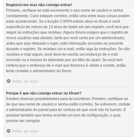
Registrei-me mas não consigo entrar!
Primeiro, verifique se está escrevendo o seu nome de usuário e senha
corretamente. Caso estejam corretos, então uma entre duas coisas podem
estar acontecendo. Se a função COPPA estiver ativa no fórum e você
especificou ter menos de 13 anos de idade em seu registro, você terá que
seguir às instruções que recebeu. Alguns fóruns exigem que o registro de
novos usuários seja ativado, tanto por você como por um administrador,
antes que seja efetuado o login; está informação encontra-se presente
durante o registro. Se recebeu um e-mail, então siga às instruções. Se não
recebeu e-mail algum, você deve ter escrito um endereço de e-mail
incorreto ou o mesmo foi detectado por um filtro de spam. Se você tem
certeza que o endereço de e-mail que forneceu é válido e correto, então
tente contatar o administrador do fórum.
Voltar ao topo
Porque é que não consigo entrar no fórum?
Existem diversas possibilidades para tal acontecer. Primeiro, certifique-se
de que seu nome de usuário e senha estão corretos. Se estiverem, contate
o administrador do painel para ter certeza de que você não foi banido. É
possível também que tenha ocorrido um erro de configuração, o qual
precise ser corrigido.
Voltar ao topo