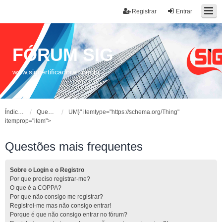
Registrar
Entrar
FÓRUM SIG
www.sigcertificadora.com.br
Índice do fórum
Questões mais frequentes
UM}" itemtype="https://schema.org/Thing"
itemprop="item">
Questões mais frequentes
Sobre o Login e o Registro
Por que preciso registrar-me?
O que é a COPPA?
Por que não consigo me registrar?
Registrei-me mas não consigo entrar!
Porque é que não consigo entrar no fórum?