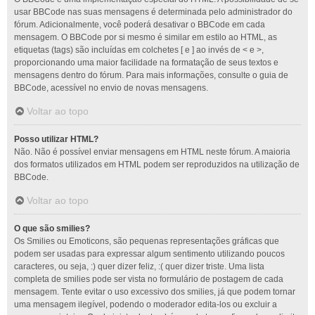
usar BBCode nas suas mensagens é determinada pelo administrador do
fórum. Adicionalmente, você poderá desativar o BBCode em cada
mensagem. O BBCode por si mesmo é similar em estilo ao HTML, as
etiquetas (tags) são incluídas em colchetes [ e ] ao invés de < e >,
proporcionando uma maior facilidade na formatação de seus textos e
mensagens dentro do fórum. Para mais informações, consulte o guia de
BBCode, acessível no envio de novas mensagens.
Voltar ao topo
Posso utilizar HTML?
Não. Não é possível enviar mensagens em HTML neste fórum. A maioria
dos formatos utilizados em HTML podem ser reproduzidos na utilização de
BBCode.
Voltar ao topo
O que são smilies?
Os Smilies ou Emoticons, são pequenas representações gráficas que
podem ser usadas para expressar algum sentimento utilizando poucos
caracteres, ou seja, :) quer dizer feliz, :( quer dizer triste. Uma lista
completa de smilies pode ser vista no formulário de postagem de cada
mensagem. Tente evitar o uso excessivo dos smilies, já que podem tornar
uma mensagem ilegível, podendo o moderador edita-los ou excluir a