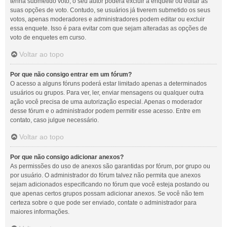
tenha submetido voto, o seu autor poderá excluir a enquete ou editar as
suas opções de voto. Contudo, se usuários já tiverem submetido os seus
votos, apenas moderadores e administradores podem editar ou excluir
essa enquete. Isso é para evitar com que sejam alteradas as opções de
voto de enquetes em curso.
Voltar ao topo
Por que não consigo entrar em um fórum?
O acesso a alguns fóruns poderá estar limitado apenas a determinados
usuários ou grupos. Para ver, ler, enviar mensagens ou qualquer outra
ação você precisa de uma autorização especial. Apenas o moderador
desse fórum e o administrador podem permitir esse acesso. Entre em
contato, caso julgue necessário.
Voltar ao topo
Por que não consigo adicionar anexos?
As permissões do uso de anexos são garantidas por fórum, por grupo ou
por usuário. O administrador do fórum talvez não permita que anexos
sejam adicionados especificando no fórum que você esteja postando ou
que apenas certos grupos possam adicionar anexos. Se você não tem
certeza sobre o que pode ser enviado, contate o administrador para
maiores informações.