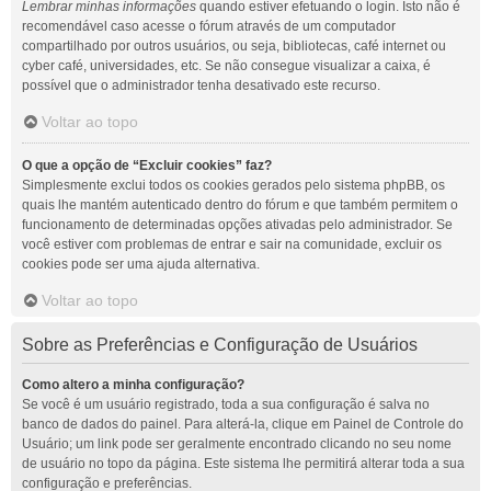
Lembrar minhas informações
quando estiver efetuando o login. Isto não é
recomendável caso acesse o fórum através de um computador
compartilhado por outros usuários, ou seja, bibliotecas, café internet ou
cyber café, universidades, etc. Se não consegue visualizar a caixa, é
possível que o administrador tenha desativado este recurso.
Voltar ao topo
O que a opção de “Excluir cookies” faz?
Simplesmente exclui todos os cookies gerados pelo sistema phpBB, os
quais lhe mantém autenticado dentro do fórum e que também permitem o
funcionamento de determinadas opções ativadas pelo administrador. Se
você estiver com problemas de entrar e sair na comunidade, excluir os
cookies pode ser uma ajuda alternativa.
Voltar ao topo
Sobre as Preferências e Configuração de Usuários
Como altero a minha configuração?
Se você é um usuário registrado, toda a sua configuração é salva no
banco de dados do painel. Para alterá-la, clique em Painel de Controle do
Usuário; um link pode ser geralmente encontrado clicando no seu nome
de usuário no topo da página. Este sistema lhe permitirá alterar toda a sua
configuração e preferências.