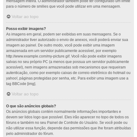
mensagem inteira. O administrador também pode ter configurado um limite
para o número de smilies que você pode utilizar em uma mensagem.
Voltar ao topo
Posso exibir imagens?
As imagens em geral, podem ser exibidas em suas mensagens. Se o
administrador tiver autorizado o envio de anexos, você poderá enviar sua
imagem ao painel. De outro modo, você pode exibir uma imagem
armazenada em um servidor publicamente acessível, por exemplo
http://www.example.com/my-picture.gif. Você não pode exibir imagens
salvas no seu próprio PC (a menos que possua um servidor publicamente
acessível), nem imagens armazenadas sob mecanismos que requeiram
autenticação, como por exemplo caixas de correio eletrônico do hotmail ou
yahoo!, páginas protegidas por senha, etc. Para exibir uma imagem use a
tag BBCode [img].
Voltar ao topo
O que são anúncios globais?
Os anúncios globais contém normalmente informações importantes e
devem ser lidos logo que possível. Eles irão aparecer no topo de todos os
fóruns e também no seu Painel de Controle do Usuário. Se você pode ou
não utilizar essa função, depende das permissões que lhe foram atribuídas
pelo administrador do fórum.